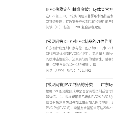
[PVC热稳定剂]精准突破：ky体育官
在PVC加工中，“锌烧”问题显著影响制品性
决锌烧难题，有效提升PVC制品的物理性能与
阅读（16）
标签：
PVC复合热稳定剂
[常见问答]CPE对PVC制品的改性
广东钙锌稳定剂厂家与您一起了解CPE对PVC
CPE与基体树脂PVC的相容性。氯含量为35%
的抗冲击性能外，还具有较好的耐候性、耐寒性
出，CPE含量为10～15PHR时，增
阅读（1195）
标签：
常见问答
[常见问答]PVC制品的分类——广东
根据PVC配混物组成中是否含有增塑剂或含增
解详情。 1、未增塑聚氯乙烯(UPVC或PVC-
仅含有极少量为改善加工性而加入的增塑剂，通常
PVC-P或PVC-S)，增塑剂含量通常可达20%～