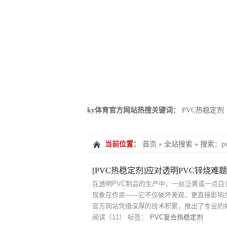
ky体育官方网站热搜关键词：
PVC热稳定剂
当前位置：
首页
»
全站搜索
» 搜索：p
[PVC热稳定剂]应对透明PVC锌烧
在透明PVC制品的生产中，一丝泛黄或一点白
现象在作祟——它不仅破坏美观，更直接影响生
官方网站凭借深厚的技术积累，推出了专业的抑
阅读（11）
标签：
PVC复合热稳定剂