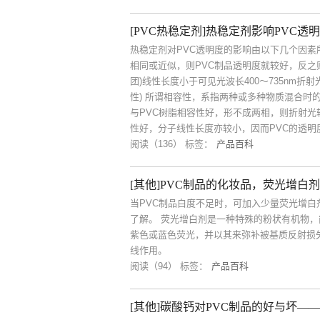
[PVC热稳定剂]热稳定剂影响PVC
热稳定剂对PVC透明度的影响由以下几个因素所决
相同或近似，则PVC制品透明度就较好，反之则
团)线性长度小于可见光波长400～735nm折
性) 所谓相容性，系指两种或多种物质混合
与PVC树脂相容性好，形不成两相，则折射光
性好，分子线性长度亦较小，因而PVC的透明
阅读（136）
标签：
产品百科
[其他]PVC制品的化妆品，荧光增白
当PVC制品白度不足时，可加入少量荧光增白
了解。 荧光增白剂是一种特殊的粉状有机物，能
紫色或蓝色荧光，并以其来弥补被基质反射损
线作用。
阅读（94）
标签：
产品百科
[其他]碳酸钙对PVC制品的好与坏—