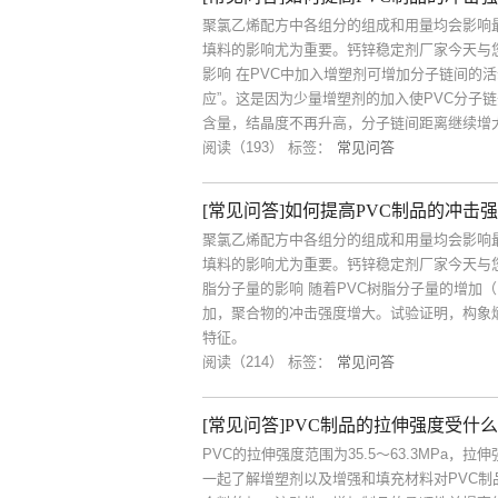
聚氯乙烯配方中各组分的组成和用量均会影响
填料的影响尤为重要。钙锌稳定剂厂家今天与您
影响 在PVC中加入增塑剂可增加分子链间的
应”。这是因为少量增塑剂的加入使PVC分子
含量，结晶度不再升高，分子链间距离继续增
阅读（193）
标签：
常见问答
[常见问答]如何提高PVC制品的冲击
聚氯乙烯配方中各组分的组成和用量均会影响
填料的影响尤为重要。钙锌稳定剂厂家今天与您
脂分子量的影响 随着PVC树脂分子量的增加
加，聚合物的冲击强度增大。试验证明，构象
特征。
阅读（214）
标签：
常见问答
[常见问答]PVC制品的拉伸强度受什
PVC的拉伸强度范围为35.5～63.3MPa
一起了解增塑剂以及增强和填充材料对PVC制