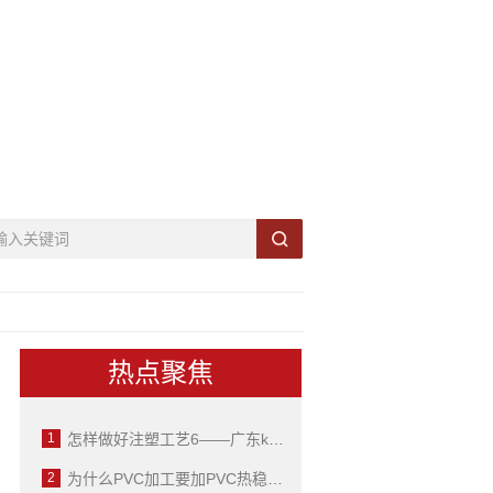
热点聚焦
1
怎样做好注塑工艺6——广东ky体育官方网站钙锌稳定剂
2
为什么PVC加工要加PVC热稳定剂——广东ky体育官方网站