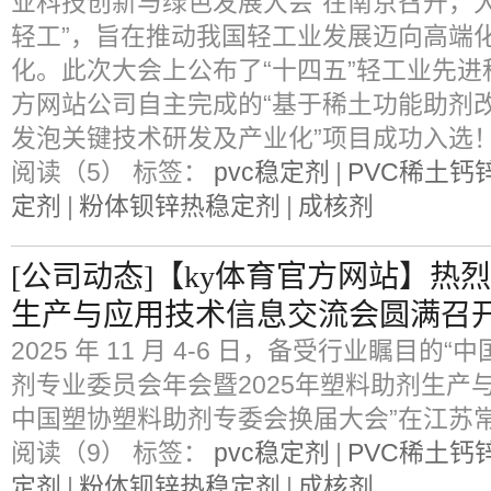
业科技创新与绿色发展大会”在南京召开，大
轻工”，旨在推动我国轻工业发展迈向高端
化。此次大会上公布了“十四五”轻工业先进
方网站公司自主完成的“基于稀土功能助剂
发泡关键技术研发及产业化”项目成功入选
阅读（5）
标签：
pvc稳定剂
|
PVC稀土钙
定剂
|
粉体钡锌热稳定剂
|
成核剂
[公司动态]【ky体育官方网站】热烈
生产与应用技术信息交流会圆满召
2025 年 11 月 4-6 日，备受行业瞩目
剂专业委员会年会暨2025年塑料助剂生产
中国塑协塑料助剂专委会换届大会”在江苏
阅读（9）
标签：
pvc稳定剂
|
PVC稀土钙
定剂
|
粉体钡锌热稳定剂
|
成核剂