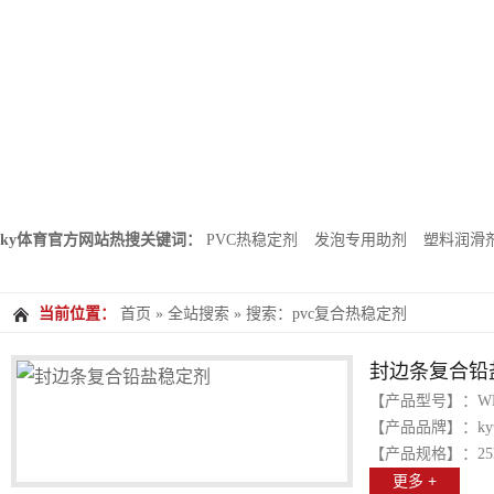
ky体育官方网站热搜关键词：
PVC热稳定剂
发泡专用助剂
塑料润滑
当前位置：
首页
»
全站搜索
» 搜索：pvc复合热稳定剂
封边条复合铅
【产品型号】：WL-
【产品品牌】：k
【产品规格】：25k
【是否生产厂家】
更多 +