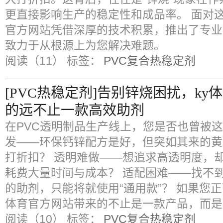
更直接影响生产的稳定性和成品率。 面对这
官方网站凭借深厚的技术积累，推出了专业的
致力于从根源上为您解决难题。
阅读（11）
标签：
PVC复合热稳定剂
[PVC热稳定剂]告别锌烧困扰，k
的远不止一款高效助剂
在PVC透明制品生产线上，您是否也曾被这
发——环保钙锌配方是好，但突如其来的黄
打折扣？ 透明难做——想追求高透明度，
耗费大量时间与成本？ 适配困难——找不
的助剂，只能将就使用“通用款”？ 如果您
体育官方网站带来的不止是一款产品，而是
阅读（10）
标签：
PVC复合热稳定剂