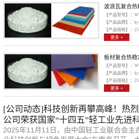
【特色服务】：免
波浪瓦复合热
【产品型号】：WW
【产品品牌】：k
【产品规格】：25k
【是否生产厂家】
更多 +
【主要用途】：适
【特色服务】：免
板材复合热稳
【产品型号】：WW
【产品品牌】：k
【产品规格】：25k
【是否生产厂家】
更多 +
【主要用途】：适
【特色服务】：免
[公司动态]科技创新再攀高峰！热烈
公司荣获国家“十四五”轻工业先进
2025年11月11日，由中国轻工业联合会主办