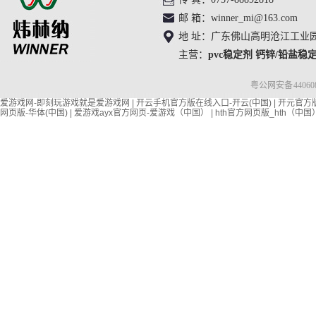
邮 箱：winner_mi@163.com
地 址：广东佛山高明沧江工业
主营：
pvc稳定剂
钙锌/铅盐稳
粤公网安备 440608
爱游戏网-即刻玩游戏就是爱游戏网
|
开云手机官方版在线入口-开云(中国)
|
开元官方版
网页版-华体(中国)
|
爱游戏ayx官方网页-爱游戏（中国）
|
hth官方网页版_hth（中国