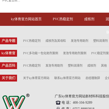
PVC复合热稳定剂
ky体育官方网站首页
PVC热稳定剂
成核剂
产品专题
PVC热稳定剂
成核剂及其母粒
发泡专用助剂
塑料润滑剂
ky体育官
PVC多功能一包化助剂案例
发泡专用助剂案例
PVC稳定剂
方网站
产品百科
PVC热稳定剂
发泡专用助剂
塑料润滑剂
成核剂
其他
关于我们
关于ky体育官方网站
联系ky体育官方网站
总经理致辞
企
ky体育官方网站摄影
在线留言
广东ky体育官方网站新材料科技股份
电 话：400-104-9289
传 真：0757-88892818