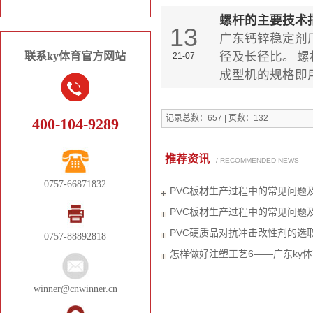
螺杆的主要技术
13
广东钙锌稳定剂
径及长径比。 
联系ky体育官方网站
21-07
成型机的规格即用
记录总数：657 | 页数：132
400-104-9289
推荐资讯
/ RECOMMENDED NEWS
0757-66871832
PVC板材生产过程中的常见问题
——钙锌稳定剂厂家
PVC板材生产过程中的常见问题
——钙锌稳定剂厂家
PVC硬质品对抗冲击改性剂的选
0757-88892818
那些要点？
怎样做好注塑工艺6——广东ky
钙锌稳定剂
winner@cnwinner.cn