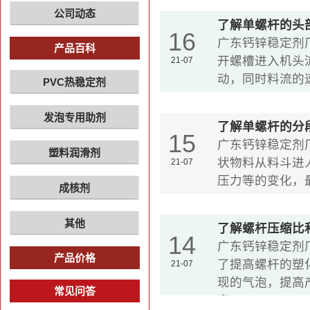
公司动态
了解单螺杆的头
16
广东钙锌稳定剂
产品百科
开螺槽进入机头
21-07
动，同时料流的速
PVC热稳定剂
发泡专用助剂
了解单螺杆的分
15
广东钙锌稳定剂
塑料润滑剂
状物料从料斗进
21-07
压力等的变化，最
成核剂
其他
了解螺杆压缩比
14
广东钙锌稳定剂
产品价格
了提高螺杆的塑
21-07
现的气泡，提高
常见问答
离...