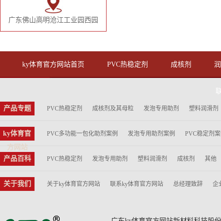
广东佛山高明沧江工业园西园
ky体育官方网站首页
PVC热稳定剂
成核剂
产品专题
PVC热稳定剂
成核剂及其母粒
发泡专用助剂
塑料润滑剂
ky体育官
PVC多功能一包化助剂案例
发泡专用助剂案例
PVC稳定剂
方网站
产品百科
PVC热稳定剂
发泡专用助剂
塑料润滑剂
成核剂
其他
关于我们
关于ky体育官方网站
联系ky体育官方网站
总经理致辞
企
ky体育官方网站摄影
在线留言
广东ky体育官方网站新材料科技股份