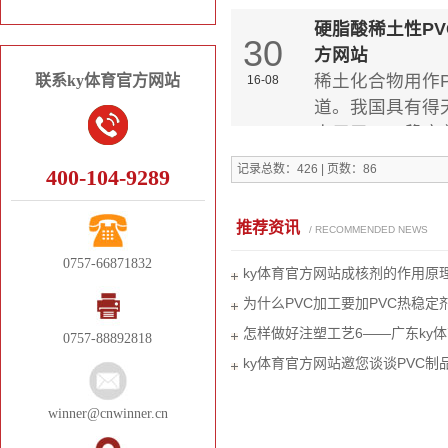
硬脂酸稀土性P
30
方网站
稀土化合物用作P
联系ky体育官方网站
16-08
道。我国具有得
土用于PVC稳
物，尤其是硬脂酸
记录总数：426 | 页数：86
400-104-9289
推荐资讯
/ RECOMMENDED NEWS
0757-66871832
ky体育官方网站成核剂的作用原
为什么PVC加工要加PVC热稳定
ky体育官方网站
怎样做好注塑工艺6——广东ky
0757-88892818
钙锌稳定剂
ky体育官方网站邀您谈谈PVC制
产工艺
winner@cnwinner.cn