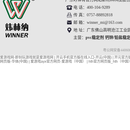
电 话：400-104-9289
传 真：0757-88892818
邮 箱：winner_mi@163.com
地 址：广东佛山高明沧江工业
主营：
pvc稳定剂
钙锌/铅盐稳
粤公网安备 440608
爱游戏网-即刻玩游戏就是爱游戏网
|
开云手机官方版在线入口-开云(中国)
|
开元官方版
网页版-华体(中国)
|
爱游戏ayx官方网页-爱游戏（中国）
|
hth官方网页版_hth（中国