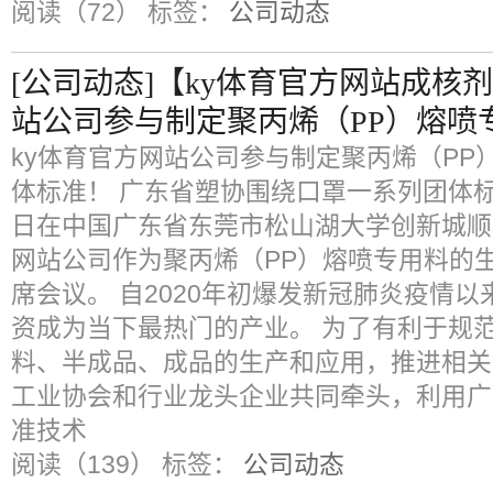
阅读（72）
标签：
公司动态
[公司动态]【ky体育官方网站成核
站公司参与制定聚丙烯（PP）熔喷
ky体育官方网站公司参与制定聚丙烯（PP
体标准！ 广东省塑协围绕口罩一系列团体标
日在中国广东省东莞市松山湖大学创新城顺利
网站公司作为聚丙烯（PP）熔喷专用料的
席会议。 自2020年初爆发新冠肺炎疫情
资成为当下最热门的产业。 为了有利于规
料、半成品、成品的生产和应用，推进相关
工业协会和行业龙头企业共同牵头，利用广
准技术
阅读（139）
标签：
公司动态