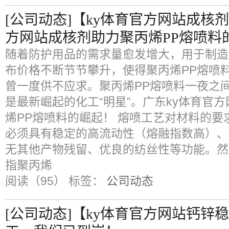
[公司动态]【ky体育官方网站成核
方网站成核剂助力聚丙烯PP熔喷料
随着防护用品的需求量愈发增大，用于制造
布价格不断节节攀升，使得聚丙烯PP熔喷
曾一度供不应求。聚丙烯PP熔喷料一夜之间
是最新崛起的化工“明星”。广东ky体育官
烯PP熔喷料的崛起！ 熔喷工艺对材料的要
必须具有稳定的高流动性（熔融指数高）、
无其他产物残留、优良的纺丝性等功能。然
指聚丙烯
阅读（95）
标签：
公司动态
[公司动态]【ky体育官方网站钙锌