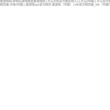
爱游戏网-即刻玩游戏就是爱游戏网
|
开云手机官方版在线入口-开云(中国)
|
开元官方版
网页版-华体(中国)
|
爱游戏ayx官方网页-爱游戏（中国）
|
hth官方网页版_hth（中国