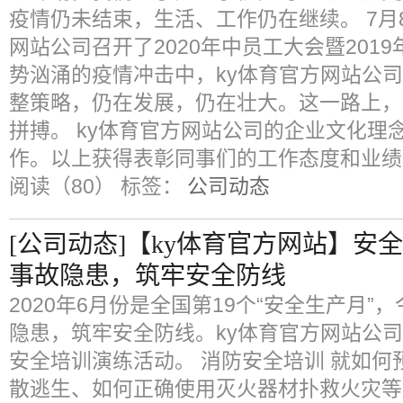
疫情仍未结束，生活、工作仍在继续。 7月
网站公司召开了2020年中员工大会暨201
势汹涌的疫情冲击中，ky体育官方网站公
整策略，仍在发展，仍在壮大。这一路上，
拼搏。 ky体育官方网站公司的企业文化理
作。以上获得表彰同事们的工作态度和业绩
阅读（80）
标签：
公司动态
[公司动态]【ky体育官方网站】安
事故隐患，筑牢安全防线
2020年6月份是全国第19个“安全生产月
隐患，筑牢安全防线。ky体育官方网站公
安全培训演练活动。 消防安全培训 就如
散逃生、如何正确使用灭火器材扑救火灾等