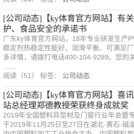
[公司动态]【ky体育官方网站】有
护、食品安全的承诺书
广东ky体育官方网站，18年专业研发生产
稳定剂热稳定性能好、润滑平衡、可满足厂
多详情，请拨打电话400-104-9289。您的关
……
阅读（51）
标签：
公司动态
[公司动态]【ky体育官方网站】喜
站总经理郑德教授荣获终身成就奖
2019年全国塑料异型材及门窗行业年会暨
于2019年11月25日至27日在湖北·黄石·
由中国塑料加工工业协会主办，中国塑料加