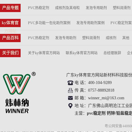
产品专题
PVC热稳定剂
成核剂及其母粒
发泡专用助剂
塑料润滑剂
ky体育官
PVC多功能一包化助剂案例
发泡专用助剂案例
PVC稳定剂
方网站
产品百科
PVC热稳定剂
发泡专用助剂
塑料润滑剂
成核剂
其他
关于我们
关于ky体育官方网站
联系ky体育官方网站
总经理致辞
企
ky体育官方网站摄影
在线留言
广东ky体育官方网站新材料科技股份
电 话：400-104-9289
传 真：0757-88892818
邮 箱：winner_mi@163.com
地 址：广东佛山高明沧江工业
主营：
pvc稳定剂
钙锌/铅盐稳
粤公网安备 440608