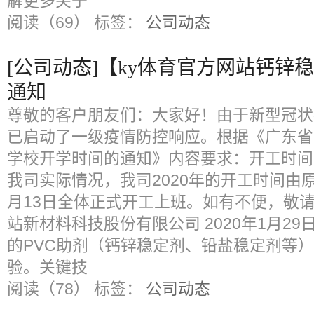
解更多关于
阅读（69）
标签：
公司动态
[公司动态]【ky体育官方网站钙锌
通知
尊敬的客户朋友们：大家好！由于新型冠状
已启动了一级疫情防控响应。根据《广东省
学校开学时间的通知》内容要求：开工时间不
我司实际情况，我司2020年的开工时间由原
月13日全体正式开工上班。如有不便，敬请
站新材料科技股份有限公司 2020年1月29
的PVC助剂（钙锌稳定剂、铅盐稳定剂等
验。关键技
阅读（78）
标签：
公司动态