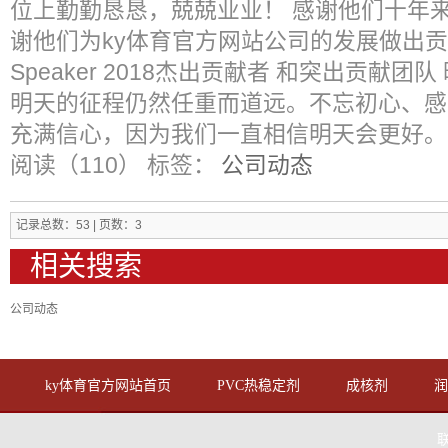
位上勤勤恳恳，兢兢业业！ 感谢他们十年
谢他们为ky体育官方网站公司的发展做出贡献！ T
Speaker 2018杰出贡献者 和突出贡献
明天的征程仍然任重而道远。不忘初心、感恩2
充满信心，因为我们一直相信明天会更好。
阅读（110）
标签：
公司动态
记录总数：53 | 页数：3
相关搜索
公司动态
ky体育官方网站首页
PVC热稳定剂
成核剂