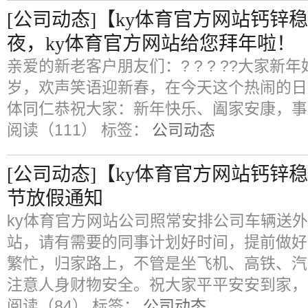
[公司动态]【ky体育官方网站钙锌
夜，ky体育官方网站给您拜年啦！
亲爱的新老客户朋友们：? ? ? ??大家新年好
岁，欢声笑语迎新春，在今天这个热闹的日
体同仁恭祝大家：新年快乐、阖家安康，事
阅读（111）
标签：
公司动态
[公司动态]【ky体育官方网站钙锌稳
节放假通知
ky体育官方网站公司照常安排公司车辆送
站，请有需要的同事计划好时间，提前做好
繁忙，归家路上，不管是坐飞机、高铁、汽
注意人身财物安全。祝大家平平安安到家，
阅读（84）
标签：
公司动态