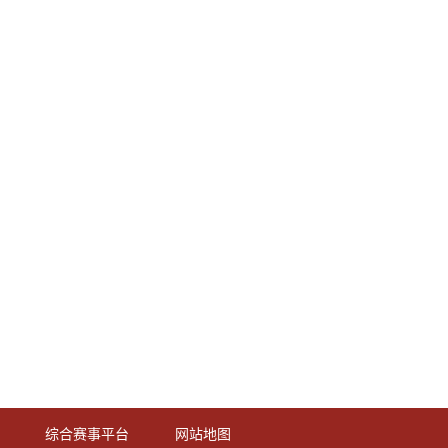
综合赛事平台
网站地图