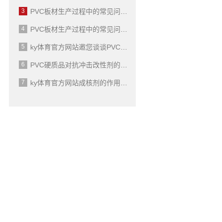
3
PVC板材生产过程中的常见问题及处理分析3——钙锌稳定剂厂家
4
PVC板材生产过程中的常见问题及处理分析2——钙锌稳定剂厂家
5
ky体育官方网站邀您谈谈PVC制品的注塑生产工艺
6
PVC硬质品对抗冲击改性剂的选取需要注意那些要点？
7
ky体育官方网站成核剂的作用原理