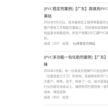
[PVC稳定剂案例]【广东】高填充P
美哒
2016年3月25日，技术服务处工程师带着我
客户原有工艺和配方基础上，20份填充采用粉
铅盐复合热稳定剂，所生产规格110三通PV
好。
阅读（157）
标签：
ky体育官方网站
[PVC多功能一包化助剂案例]【广东
睐
2016年2月底，有一位来自东莞做PVC封
（注册资金几千万）的咨询，名副其实的开门
大客户。哈哈，这不，就来了一位，给大家涨姿
行业内部交流会议上，偶然听同行提到有一家叫
成本、降低采购
阅读（353）
标签：