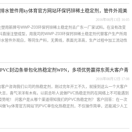
VC排水管件用ky体育官方网站环保钙锌稀土稳定剂，管件外观美
2016年08月13日 16:05
司注塑用新牌号WWP-Z03环保钙锌稀土稳定剂去广东一厂家试料。在没有改变
料直接注塑成型，用我司的WWP-Z03环保钙锌稀土稳定剂代替客户生产所用
C排水管件外观白，等同生产料，无黄线，表面光泽高，生产过程中加工流动性
】PVC封边条单包化热稳定剂WPN，多项优势赢得东莞大客户青
2016年08月12日 17:08
边条的客户咨询我们公司的热稳定剂，刚过完年开工不久，就接到这么一个大客户
大吉，喜气洋洋有木有。以前总听人说做PVC热稳定剂的在网络上不可能遇到
势呢！ 问客户是从哪个渠道得知我们的PVC热稳定剂？ 客户回答：在一次
做“ky体育官方网站”的PVC单包化热稳定剂，不仅操作简单，还能减少人工