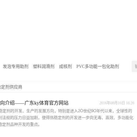
发泡专用助剂
塑料润滑剂
成核剂
PVC多功能一包化助剂
稳定剂供应商
方向介绍——广东ky体育官方网站
2016年08月16日 16:26
稳定剂的开发、生产的发展方向，特别是进入2O世纪9O年代以来，全球性的
剂法规的压力日益加剧，使得热稳定剂的开发进一步向无毒、高效、多功能化
稳定剂品种开发的重点。