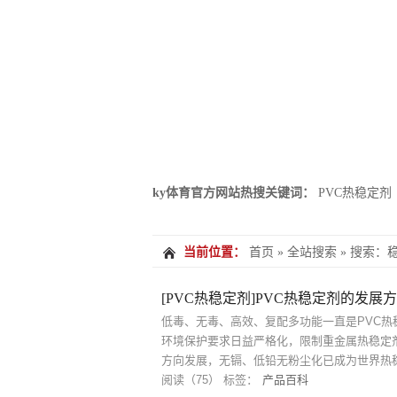
ky体育官方网站热搜关键词：
PVC热稳定剂
当前位置：
首页
»
全站搜索
» 搜索：
[PVC热稳定剂]PVC热稳定剂的发展
低毒、无毒、高效、复配多功能一直是PVC热
环境保护要求日益严格化，限制重金属热稳定
方向发展，无镉、低铅无粉尘化已成为世界热
阅读（75）
标签：
产品百科