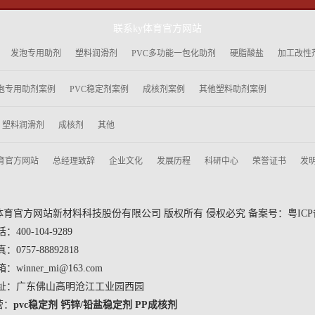
联系ky体育官方网站
发泡专用助剂
塑料润滑剂
PVC多功能一包化助剂
硬脂酸盐
加工改性
泡专用助剂案例
PVC稳定剂案例
成核剂案例
其他塑料助剂案例
塑料润滑剂
成核剂
其他
体育官方网站
总经理致辞
企业文化
发展历程
科研中心
荣誉证书
发
y体育官方网站新材料科技股份有限公司 版权所有 侵权必究 备案号：
粤ICP
话：400-104-9289
真：0757-88892818
箱：winner_mi@163.com
 址：广东佛山高明沧江工业园西园
营：
pvc稳定剂
钙锌/铅盐稳定剂
PP成核剂