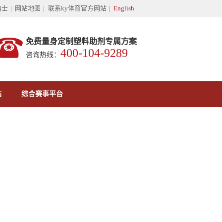
纳士
|
网站地图
|
联系ky体育官方网站
|
English
免费量身定制塑料助剂专属方案
400-104-9289
咨询热线：
站
综合赛事平台