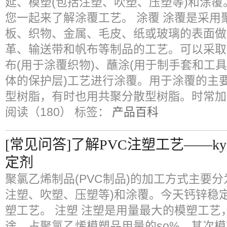
延、模塑(包括注塑、吹塑、压塑等)和涂
您一起来了解涂覆工艺。 涂覆 涂覆是采
板、织物、金属、毛皮、纸或玻璃的表面做
革、输送带和帆布等制品的工艺。可以采取
布(用于涂覆织物)、蘸涂(用于制手套和工具
体的保护层)工艺进行涂覆。用于涂覆的主
型树脂，有时也用共聚分散型树脂。时常加
阅读（180）
标签：
产品百科
[常见问答]了解PVC注塑工艺——
定剂
聚氯乙烯制品(PVC制品)的加工方式主要
注塑、吹塑、压塑等)和涂覆。今天钙锌稳
塑工艺。 注塑 注塑是用量最大的模塑工
途，占聚氯乙烯模塑品用量的so%。其次