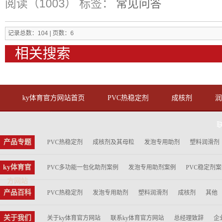
阅读（1003）
标签：
常见问答
记录总数：104 | 页数：6
相关搜索
ky体育官方网站首页
PVC热稳定剂
成核剂
产品专题
PVC热稳定剂
成核剂及其母粒
发泡专用助剂
塑料润滑剂
ky体育官
PVC多功能一包化助剂案例
发泡专用助剂案例
PVC稳定剂
方网站
产品百科
PVC热稳定剂
发泡专用助剂
塑料润滑剂
成核剂
其他
关于我们
关于ky体育官方网站
联系ky体育官方网站
总经理致辞
企