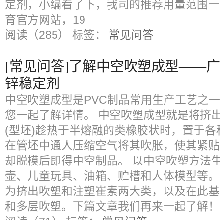
定剂，小编看了下，我司的推荐用量范围一般
育官方网站，19
阅读（285）
标签：
常见问答
[常见问答]了解中空吹塑成型——广
锌稳定剂
中空吹塑成型是PVC制品常用生产工艺之
您一起了解详情。 中空吹塑成型就是将挤
(型坯)趁热于半熔融的类橡胶状时，置于
在管坯中通人压缩空气将其吹胀，使其紧贴
却脱模后即得中空制品。 以中空吹塑方法
壶、儿童玩具、油箱、贮槽和人体模型等。
为挤出吹塑和注塑崔素两大类，以及在此基
和多层吹塑。下篇文章我们再来一起了解！ 