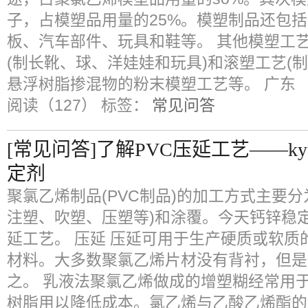
子，占模塑品用量的25%。模塑制品还包
板、汽车部件、玩具和鞋等。 其他模塑工
(制长靴、球、洋娃娃和玩具)和滚塑工艺(
悬浮树脂掺混物的粉末模塑工艺等。 广东
阅读（127）
标签：
常见问答
[常见问答]了解PVC压延工艺——
定剂
聚氯乙烯制品(PVC制品)的加工方式主要
注塑、吹塑、压塑等)和涂覆。今天钙锌稳
延工艺。 压延 压延可用于生产硬质或软
材料。大多数聚氯乙烯片材没有背衬，但是
之。 乳液法聚氯乙烯做成的增塑糊经常用
树脂用以降低成本。氯乙烯与乙酸乙烯酯的