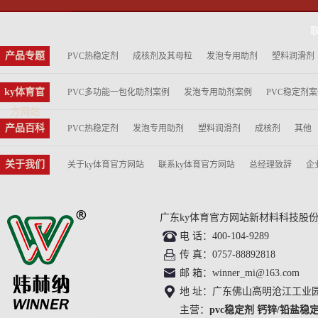
产品专题
PVC热稳定剂
成核剂及其母粒
发泡专用助剂
塑料润滑剂
ky体育官
PVC多功能一包化助剂案例
发泡专用助剂案例
PVC稳定剂
方网站
产品百科
PVC热稳定剂
发泡专用助剂
塑料润滑剂
成核剂
其他
关于我们
关于ky体育官方网站
联系ky体育官方网站
总经理致辞
企
ky体育官方网站摄影
在线留言
广东ky体育官方网站新材料科技股份
电 话：400-104-9289
传 真：0757-88892818
邮 箱：winner_mi@163.com
地 址：广东佛山高明沧江工业
主营：
pvc稳定剂
钙锌/铅盐稳