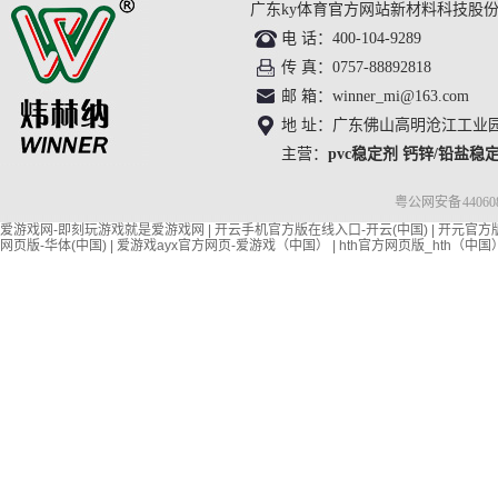
广东ky体育官方网站新材料科技股份
电 话：400-104-9289
传 真：0757-88892818
邮 箱：winner_mi@163.com
地 址：广东佛山高明沧江工业
主营：
pvc稳定剂
钙锌/铅盐稳
粤公网安备 440608
爱游戏网-即刻玩游戏就是爱游戏网
|
开云手机官方版在线入口-开云(中国)
|
开元官方版
网页版-华体(中国)
|
爱游戏ayx官方网页-爱游戏（中国）
|
hth官方网页版_hth（中国