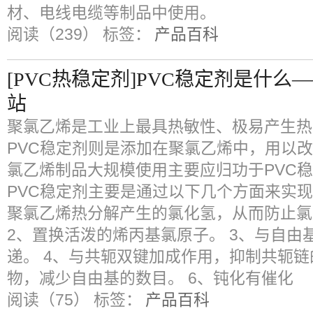
材、电线电缆等制品中使用。
阅读（239）
标签：
产品百科
[PVC热稳定剂]PVC稳定剂是什么
站
聚氯乙烯是工业上最具热敏性、极易产生热
PVC稳定剂则是添加在聚氯乙烯中，用以
氯乙烯制品大规模使用主要应归功于PVC
PVC稳定剂主要是通过以下几个方面来实现
聚氯乙烯热分解产生的氯化氢，从而防止氯
2、置换活泼的烯丙基氯原子。 3、与自由
递。 4、与共轭双键加成作用，抑制共轭链
物，减少自由基的数目。 6、钝化有催化
阅读（75）
标签：
产品百科