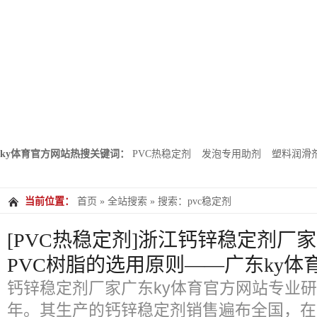
ky体育官方网站热搜关键词：
PVC热稳定剂
发泡专用助剂
塑料润滑
当前位置：
首页
»
全站搜索
» 搜索：pvc稳定剂
[PVC热稳定剂]浙江钙锌稳定剂厂
PVC树脂的选用原则——广东ky体
钙锌稳定剂厂家广东ky体育官方网站专业研
年。其生产的钙锌稳定剂销售遍布全国，在