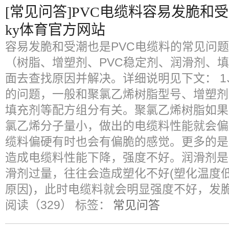
[常见问答]PVC电缆料容易发脆和
ky体育官方网站
容易发脆和受潮也是PVC电缆料的常见问
（树脂、增塑剂、PVC稳定剂、润滑剂、
面去查找原因并解决。详细说明见下文： 1
的问题，一般和聚氯乙烯树脂型号、增塑剂
填充剂等配方组分有关。聚氯乙烯树脂如果
氯乙烯分子量小，做出的电缆料性能就会偏
缆料偏硬有时也会有偏脆的感觉。更多的是
造成电缆料性能下降，强度不好。润滑剂是
滑剂过量，往往会造成塑化不好(塑化温度
原因)，此时电缆料就会明显强度不好，发
阅读（329）
标签：
常见问答