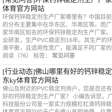
体育官方网站
环保钙锌稳定剂生产厂家哪里有？中国目前
的分布主要集中在华东区、华南区等。而广
家华南区知名的环保钙锌稳定剂生产厂家。 
业研发，生产PVC稳定剂16年。其生产的
滑平衡，且适用性宽广，能满足不同厂家的
阅读（76）
标签：
常见问答
[行业动态]佛山哪里有好的钙锌稳
东ky体育官方网站
佛山及附近的PVC稳定剂用户，您是否还
好的钙锌稳定剂生产厂家？ 小编告诉您，广
科技股份公司是一家实力规模杠杠滴钙锌稳定
体育官方网站位于广东佛山高明地理，位置