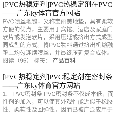
[PVC热稳定剂]PVC热稳定剂在P
——广东ky体育官方网站
PVC喷丝地毯，又称宝丽美地垫，具有柔
方便的优点，主要用于宾馆、酒店及家庭门
软片或发泡软片，采用压延或挤出方式成型
同成型的方式。将PVC物料通过挤出机熔
垫上均匀连续喷丝，并最终压延复合成体。
阅读（95）
标签：
产品百科
[PVC热稳定剂]PVC稳定剂在密
——广东ky体育官方网站
1、 PVC密封条 PVC密封条不仅成本低
性剂的加入，可以使其外观性能近似于橡胶
性、柔软性及回弹性，因而已被广泛应用于