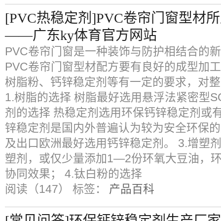
[PVC热稳定剂]PVC卷帘门窗型
——广东ky体育官方网站
PVC卷帘门窗是一种装饰与防护相结合的
PVC卷帘门窗型材配方要有良好的成型加
树脂粉、钙锌稳定剂等有一定的要求，对整
1.树脂的选择 树脂最好选用悬浮法紧密型SG
剂的选择 热稳定剂选用环保钙锌稳定剂或
锌稳定剂是国内外普遍认为较为安全环保的
及出口欧洲最好选用钙锌稳定剂。 3.增塑
塑剂，或仅少量添加1—2份环氧大豆油，
协同效果； 4.钛白粉的选择
阅读（147）
标签：
产品百科
[常见问答]环保钙锌稳定剂生产厂家