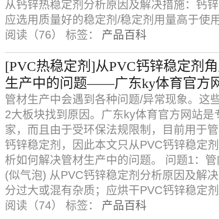
从钙锌热稳定剂分析原因及解决措施：钙锌
应选用质量好的稳定剂/稳定剂用量高于使
阅读（76）
标签：
产品百科
[PVC热稳定剂]从PVC钙锌稳定
生产中的问题——广东ky体育官方
管材生产中会遇到各种问题/异常现象。这
2大板块找到原因。广东ky体育官方网站是
家，而且由于受环保法规限制，目前用于管
钙锌稳定剂，因此本文只从PVC钙锌稳定
析如何解决管材生产中的问题。 问题1：
(似气泡) 从PVC钙锌稳定剂分析原因及解
分过大或混有杂质；应烘干PVC钙锌稳定
阅读（74）
标签：
产品百科