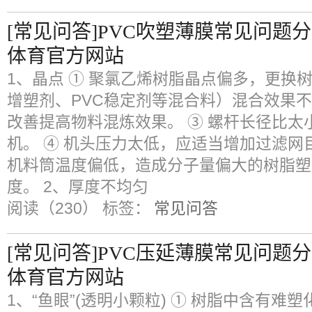
[常见问答]PVC吹塑薄膜常见问题
体育官方网站
1、晶点 ① 聚氯乙烯树脂晶点偏多，更换树
增塑剂、PVC稳定剂等混合料）混合效果
改善提高物料混炼效果。 ③ 螺杆长径比
机。 ④ 机头压力太低，应适当增加过滤网
机料筒温度偏低，造成分子量偏大的树脂塑
度。 2、厚度不均匀
阅读（230）
标签：
常见问答
[常见问答]PVC压延薄膜常见问题
体育官方网站
1、“鱼眼”(透明小颗粒) ① 树脂中含有