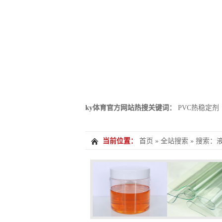
ky体育官方网站热搜关键词：
PVC热稳定剂
当前位置：
首页
»
全站搜索
» 搜索：