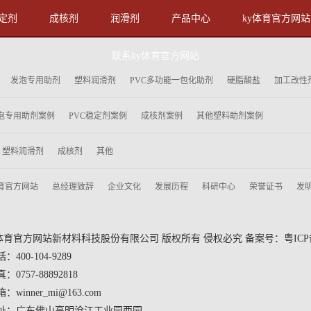
稳定剂
成核剂
润滑剂
产品中心
ky体育官方网站
联系ky体育官方网站
发泡专用助剂
塑料润滑剂
PVC多功能一包化助剂
硬脂酸盐
加工改性
泡专用助剂案例
PVC稳定剂案例
成核剂案例
其他塑料助剂案例
塑料润滑剂
成核剂
其他
体育官方网站
总经理致辞
企业文化
发展历程
科研中心
荣誉证书
发
y体育官方网站新材料科技股份有限公司 版权所有 侵权必究 备案号：
粤ICP
话：400-104-9289
真：0757-88892818
箱：winner_mi@163.com
 址：广东佛山高明沧江工业园西园