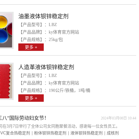
【主要用途】：适用于pvc透明薄膜等制品
【特色服务】：免费提供整体配方设计及现场技术服务
油墨液体钡锌稳定剂
【产品型号】：LBZ
【产品品牌】：ky体育官方网站
【产品规格】：25kg/包
【是否生产厂家】：是
更多 +
【主要用途】：适用于油墨、可剥胶
【特色服务】：免费提供整体配方设计及现场技术服务
人造革液体钡锌稳定剂
【产品型号】：LBZ
【产品品牌】：ky体育官方网站
【产品规格】：190公斤/铁桶，1吨/桶
【是否生产厂家】：是
更多 +
【主要用途】：适用于人造革、软制品
【特色服务】：免费提供整体配方设计及现场技术服务
“三八”国际劳动妇女节！
2024年03月08日 10:44
司在3月7日举行了全体公司女同胞聚餐活动，感谢每一位女性员工。
PVC复合热稳定剂
|
粉体钡锌热稳定剂
|
液体钡锌热稳定剂
|
成核剂