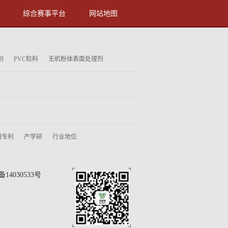
综合赛事平台
网站地图
剂
PVC粒料
无机粉体表面处理剂
明专利
产学研
行业地位
备14030533号