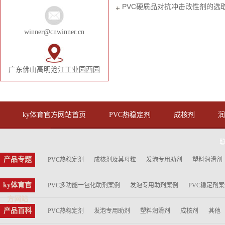
——钙锌稳定剂厂家
PVC硬质品对抗冲击改性剂的选
那些要点？
winner@cnwinner.cn
广东佛山高明沧江工业园西园
ky体育官方网站首页
PVC热稳定剂
成核剂
产品专题
PVC热稳定剂
成核剂及其母粒
发泡专用助剂
塑料润滑剂
ky体育官
PVC多功能一包化助剂案例
发泡专用助剂案例
PVC稳定剂
方网站
产品百科
PVC热稳定剂
发泡专用助剂
塑料润滑剂
成核剂
其他