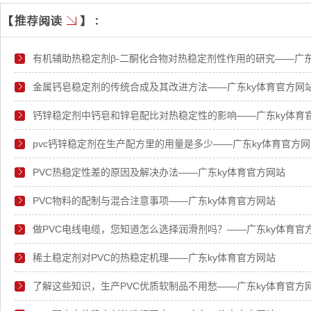
有机辅助热稳定剂β-二酮化合物对热稳定剂性作用的研究——广东
金属钙皂稳定剂的传统合成及其改进方法——广东ky体育官方网
钙锌稳定剂中钙皂和锌皂配比对热稳定性的影响——广东ky体育
pvc钙锌稳定剂在生产配方里的用量是多少——广东ky体育官方
PVC热稳定性差的原因及解决办法——广东ky体育官方网站
PVC物料的配制与混合注意事项——广东ky体育官方网站
做PVC电线电缆，您知道怎么选择润滑剂吗？——广东ky体育官
稀土稳定剂对PVC的热稳定机理——广东ky体育官方网站
了解这些知识，生产PVC优质软制品不用愁——广东ky体育官方