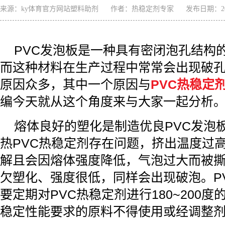
来源：ky体育官方网站塑料助剂
作者：热稳定剂专家
发布日期：201
PVC发泡板是一种具有密闭泡孔结构
而这种材料在生产过程中常常会出现破
原因众多，其中一个原因与
PVC热稳定
编今天就从这个角度来与大家一起分析
熔体良好的塑化是制造优良PVC发泡
热PVC热稳定剂存在问题，挤出温度过
解且会因熔体强度降低，气泡过大而被撕
欠塑化、强度很低，同样会出现破泡。P
要定期对PVC热稳定剂进行180~200
稳定性能要求的原料不得使用或经调整