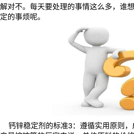
解对不。每天要处理的事情这么多，谁
定的事烦呢。
钙锌稳定剂的标准3：遵循实用原则，