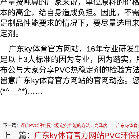
产量按吨算的厂家来说，单位原料的价
本的高企，给自身造成负担。因此，不
足制品性能要求的情况下，要尽量选用
定剂。
广东ky体育官方网站，16年专业研发
足以上3大标准的因为专业，因为踏实，
布公与大家分享PVC热稳定剂的检验方
留意广东ky体育官方网站的官网动态。
(*^__^*)……
下一篇：
评价PVC钙锌复合稳定剂性能的方法，光泽度——广东ky体育
上一篇：
广东ky体育官方网站PVC环保