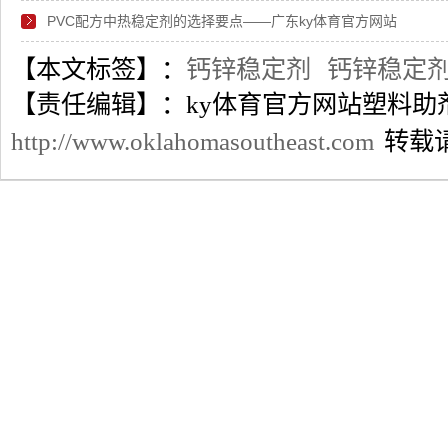
PVC配方中热稳定剂的选择要点——广东ky体育官方网站
【本文标签】：
钙锌稳定剂
钙锌稳定
【责任编辑】：
ky体育官方网站塑料助
http://www.oklahomasoutheast.com
转载