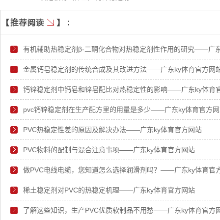
有机辅助热稳定剂β-二酮化合物对热稳定剂性作用的研究——广东
金属钙皂稳定剂的传统合成及其改进方法——广东ky体育官方网
钙锌稳定剂中钙皂和锌皂配比对热稳定性的影响——广东ky体育
pvc钙锌稳定剂在生产配方里的用量是多少——广东ky体育官方
PVC热稳定性差的原因及解决办法——广东ky体育官方网站
PVC物料的配制与混合注意事项——广东ky体育官方网站
做PVC电线电缆，您知道怎么选择润滑剂吗？——广东ky体育官
稀土稳定剂对PVC的热稳定机理——广东ky体育官方网站
了解这些知识，生产PVC优质软制品不用愁——广东ky体育官方