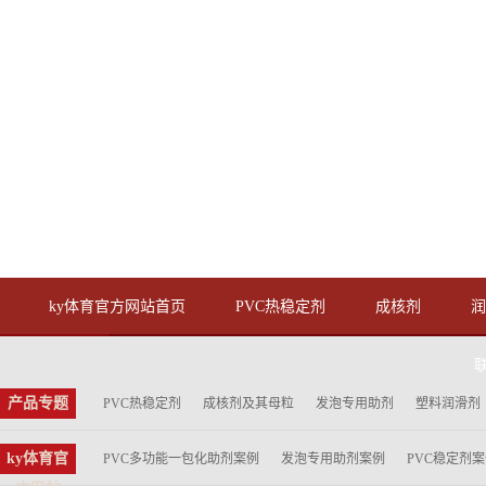
ky体育官方网站首页
PVC热稳定剂
成核剂
产品专题
PVC热稳定剂
成核剂及其母粒
发泡专用助剂
塑料润滑剂
ky体育官
PVC多功能一包化助剂案例
发泡专用助剂案例
PVC稳定剂