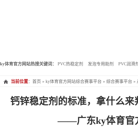
ky体育官方网站热搜关键词：
PVC热稳定剂
发泡专用助剂
PVC润滑
当前位置
：
首页
»
ky体育官方网站综合赛事平台
»
综合赛事平台
»
体育官方网站
钙锌稳定剂的标准，拿什么来
——广东ky体育官