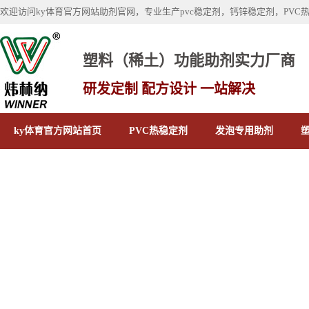
欢迎访问ky体育官方网站助剂官网，专业生产pvc稳定剂，钙锌稳定剂，PVC
塑料（稀土）功能助剂实力厂商
研发定制 配方设计 一站解决
ky体育官方网站首页
PVC热稳定剂
发泡专用助剂
关于ky体育官方网站
联系我们