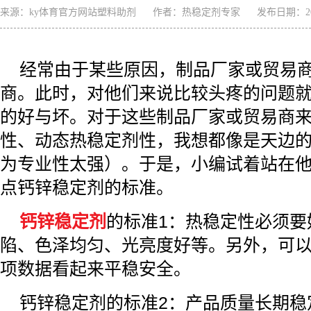
来源：ky体育官方网站塑料助剂
作者：热稳定剂专家
发布日期：201
经常由于某些原因，制品厂家或贸易
商。此时，对他们来说比较头疼的问题
的好与坏。对于这些制品厂家或贸易商
性、动态热稳定剂性，我想都像是天边
为专业性太强）。于是，小编试着站在
点钙锌稳定剂的标准。
钙锌稳定剂
的标准1：热稳定性必须要
陷、色泽均匀、光亮度好等。另外，可
项数据看起来平稳安全。
钙锌稳定剂的标准2：产品质量长期稳