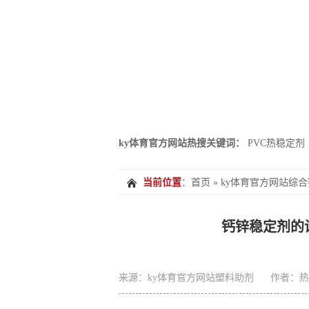
ky体育官方网站热搜关键词：
PVC热稳定剂
当前位置
：
首页
»
ky体育官方网站综
钙锌稳定剂的
来源：ky体育官方网站塑料助剂
作者：热