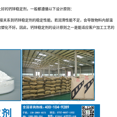
上好的钙锌稳定剂，一般都遵循以下设计原则：
直接关系到钙锌稳定剂的稳定性能。若润滑性能不足，会导致物料内部温
致塑化不好。因此，钙锌稳定剂的设计原则之一是能适应客户加工工艺的