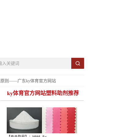
原则——广东ky体育官方网站
ky体育官方网站塑料助剂推荐