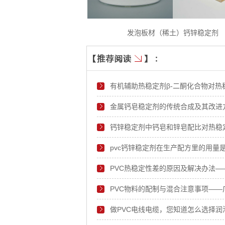
发泡板材（稀土）钙锌稳定剂
有机辅助热稳定剂β-二酮化合物对热
金属钙皂稳定剂的传统合成及其改进
钙锌稳定剂中钙皂和锌皂配比对热稳
pvc钙锌稳定剂在生产配方里的用量
PVC热稳定性差的原因及解决办法—
PVC物料的配制与混合注意事项——
做PVC电线电缆，您知道怎么选择润