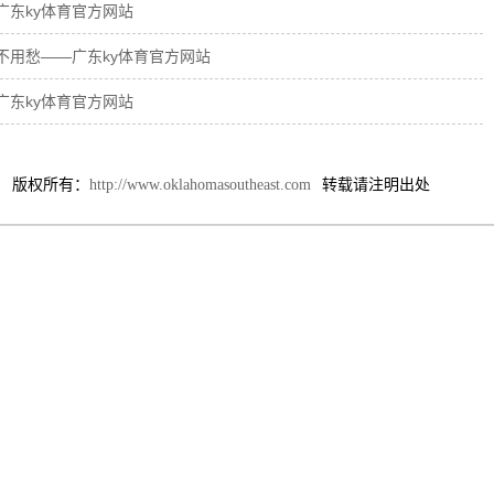
广东ky体育官方网站
不用愁——广东ky体育官方网站
广东ky体育官方网站
版权所有：
http://www.oklahomasoutheast.com
转载请注明出处