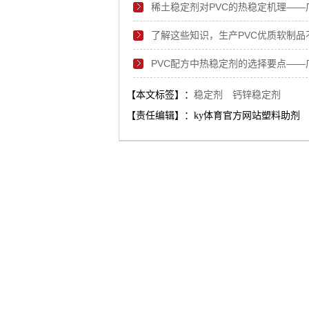
稀土稳定剂对PVC的热稳定机理——
了解这些知识，生产PVC优质软制品
PVC配方中热稳定剂的选择要点——
【本文标签】：
稳定剂
钙锌稳定剂
【责任编辑】：
ky体育官方网站塑料助剂