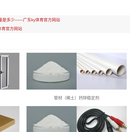
量是多少——广东ky体育官方网站
体育官方网站
管材（稀土）钙锌稳定剂