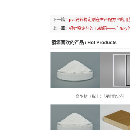
下一篇：
pvc钙锌稳定剂在生产配方里的用
上一篇：
钙锌稳定剂的HS编码——广东ky
猜您喜欢的产品
/ Hot Products
窗型材（稀土）钙锌稳定剂