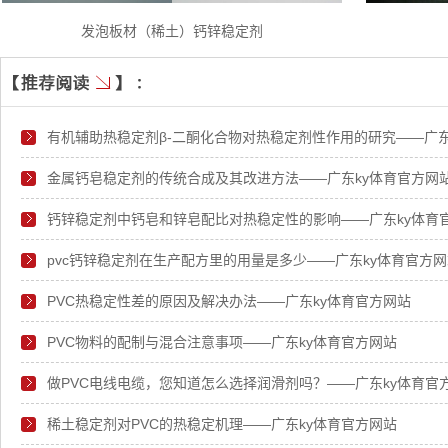
发泡板材（稀土）钙锌稳定剂
有机辅助热稳定剂β-二酮化合物对热稳定剂性作用的研究——广东
金属钙皂稳定剂的传统合成及其改进方法——广东ky体育官方网
钙锌稳定剂中钙皂和锌皂配比对热稳定性的影响——广东ky体育
pvc钙锌稳定剂在生产配方里的用量是多少——广东ky体育官方
PVC热稳定性差的原因及解决办法——广东ky体育官方网站
PVC物料的配制与混合注意事项——广东ky体育官方网站
做PVC电线电缆，您知道怎么选择润滑剂吗？——广东ky体育官
稀土稳定剂对PVC的热稳定机理——广东ky体育官方网站