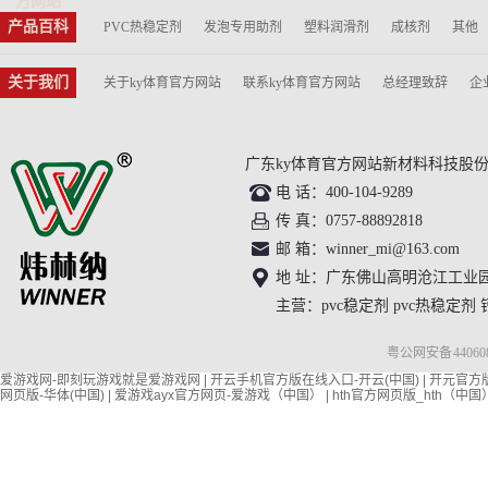
方网站
产品百科
PVC热稳定剂
发泡专用助剂
塑料润滑剂
成核剂
其他
关于我们
关于ky体育官方网站
联系ky体育官方网站
总经理致辞
企
ky体育官方网站摄影
在线留言
广东ky体育官方网站新材料科技股份
电 话：400-104-9289
传 真：0757-88892818
邮 箱：winner_mi@163.com
地 址：广东佛山高明沧江工业
主营：
pvc稳定剂
pvc热稳定剂
粤公网安备 440608
爱游戏网-即刻玩游戏就是爱游戏网
|
开云手机官方版在线入口-开云(中国)
|
开元官方版
网页版-华体(中国)
|
爱游戏ayx官方网页-爱游戏（中国）
|
hth官方网页版_hth（中国