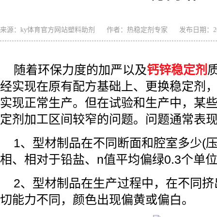
来源：ky体育官方网站塑料助剂
作者：热稳定剂专家
发布日期：201
随着环保力度的加严以及
钙锌稳定剂
经实现在原有配方基础上、更换稳定剂
实现正常生产。但在试验和生产中，某
定剂加工区间较窄的问题。问题通常表现
1、型材制品在不同断面和腔室多少(
相、相对于铅盐、n值平均偏绿0.3个单
2、型材制品在生产过程中，在不同挤
切能力不同，颜色出现偏黄或偏白。