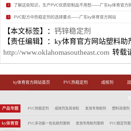
了解这些知识，生产PVC优质软制品不用愁——广东ky体育官方
PVC配方中热稳定剂的选择要点——广东ky体育官方网站
【本文标签】：
钙锌稳定剂
【责任编辑】：
ky体育官方网站塑料助
http://www.oklahomasoutheast.com
转载
ky体育官方网站首页
PVC热稳定剂
成核剂
产品专题
PVC热稳定剂
成核剂及其母粒
发泡专用助剂
塑料润滑剂
ky体育官
PVC多功能一包化助剂案例
发泡专用助剂案例
PVC稳定剂