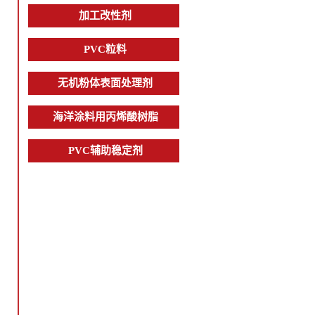
加工改性剂
PVC粒料
无机粉体表面处理剂
海洋涂料用丙烯酸树脂
PVC辅助稳定剂