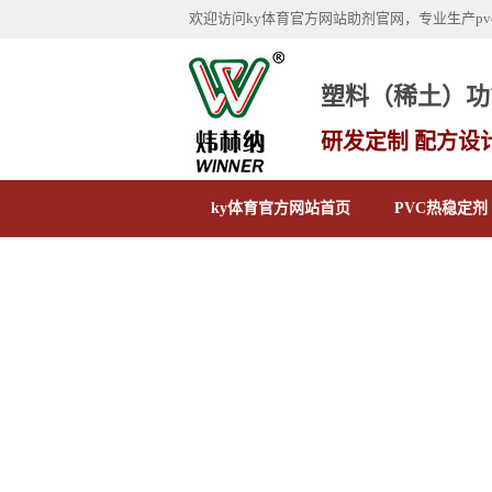
欢迎访问ky体育官方网站助剂官网，专业生产pv
塑料（稀土）功
研发定制 配方设
ky体育官方网站首页
PVC热稳定剂
关于ky体育官方网站
联系我们