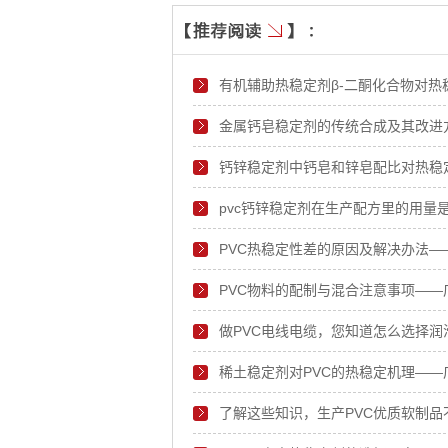
有机辅助热稳定剂β-二酮化合物对热
金属钙皂稳定剂的传统合成及其改进
钙锌稳定剂中钙皂和锌皂配比对热稳
pvc钙锌稳定剂在生产配方里的用量
PVC热稳定性差的原因及解决办法—
PVC物料的配制与混合注意事项——
做PVC电线电缆，您知道怎么选择润
稀土稳定剂对PVC的热稳定机理——
了解这些知识，生产PVC优质软制品