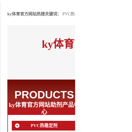
ky体育官方网站热搜关键词：
PVC热稳定剂
发泡专用助剂
塑料
ky体育官方网站
塑
WINNER PLASTIC GR
核心产品系列
RECO
PRODUCTS
ky体育官方网站助剂产品中
心
PVC热稳定剂