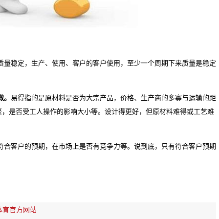
质量稳定，生产、使用、客户的客户使用，至少一个周期下来质量是稳定
做。
易得指的是原材料是否为大宗产品，价格、生产商的多寡与运输的距
繁，是否受工人操作的影响大小等。设计得更好，但原材料难得或工艺难
符合客户的预期，在市场上是否有竞争力等。说到底，只有符合客户预期
体育官方网站