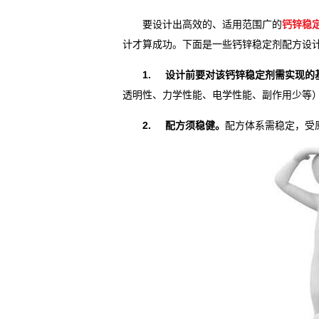
要设计出高效的、适用范围广的
钙锌稳
计才算成功。下面是一些钙锌稳定剂配方设
1. 设计前要对该钙锌稳定剂需实现的
透明性、力学性能、电学性能、副作用少等
2. 配方须稳健。
配方体系需稳定，受