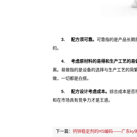
3. 配方须可靠。
可靠指的是产品长期
的。
4.
考虑原材料的易得和生产工艺的易
离。易做指的是设备的选择与生产工艺的简
做，一切都是白搭。
5.
配方设计考虑成
本
。
综合成本是否
和在市场具有竞争力才是王道。
下一篇：
钙锌稳定剂的HS编码——广东ky