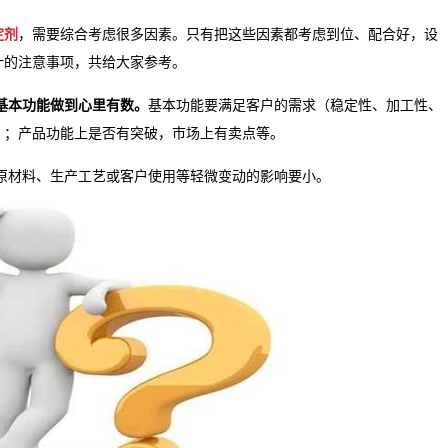
定剂
，需要综合考虑很多因素。只有把这些因素都考虑到位、配合好，设
计的注意事项，共给大家参考。
基本功能做到心里有数。
基本功能要满足客户的需求（稳定性、加工性、
）；产品功能上是否有突破，市场上有卖点等。
原材料、生产工艺或客户使用等轻微变动的影响要小。