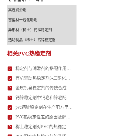
【产品型号】：一等品...
高温润滑剂
窗型材一包化助剂
异形材（稀土）钙锌稳定剂
透明制品（稀土）钙锌稳定剂
相关PVC热稳定剂
稳定剂与润滑剂的搭配作用——广东ky体育官方网站
有机辅助热稳定剂β-二酮化合物对热稳定剂性作用的研究——广东ky体育官方网站
金属钙皂稳定剂的传统合成及其改进方法——广东ky体育官方网站
钙锌稳定剂中钙皂和锌皂配比对热稳定性的影响——广东ky体育官方网站
pvc钙锌稳定剂在生产配方里的用量是多少——广东ky体育官方网站
PVC热稳定性差的原因及解决办法——广东ky体育官方网站
稀土稳定剂对PVC的热稳定机理——广东ky体育官方网站