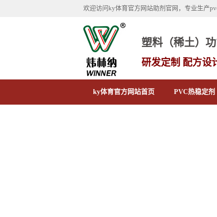
欢迎访问ky体育官方网站助剂官网，专业生产pv
塑料（稀土）功
研发定制 配方设
ky体育官方网站首页
PVC热稳定剂
关于ky体育官方网站
联系我们