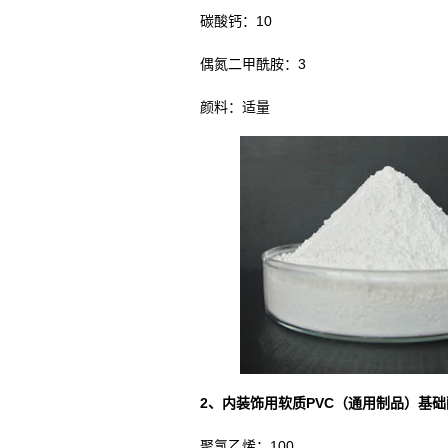
碳酸钙：10
偶氮二甲酰胺：3
颜料：适量
2、内装饰用软质PVC（通用制品）基础
聚氯乙烯：100