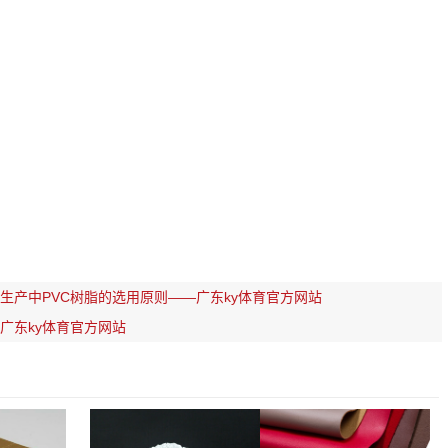
生产中PVC树脂的选用原则——广东ky体育官方网站
广东ky体育官方网站