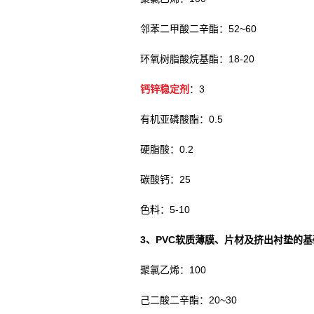
邻苯二甲酸二辛酯：52~60
环氧树脂酸烷基酯：18-20
钙锌稳定剂
：3
有机亚磷酸酯：0.5
硬脂酸：0.2
碳酸钙：25
色料：5-10
3、PVC软质薄膜、片材及挤出衬垫的基
聚氯乙烯：100
己二酸二辛酯：20~30