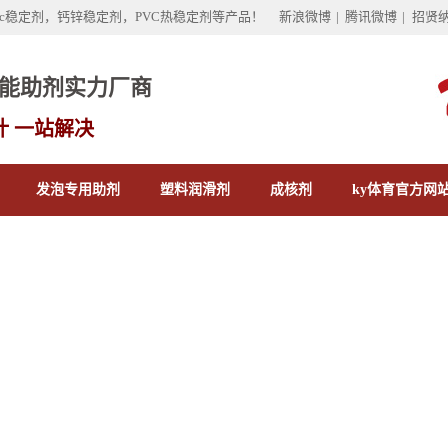
c稳定剂，钙锌稳定剂，PVC热稳定剂等产品！
新浪微博
|
腾讯微博
|
招贤
能助剂实力厂商
计 一站解决
发泡专用助剂
塑料润滑剂
成核剂
ky体育官方网