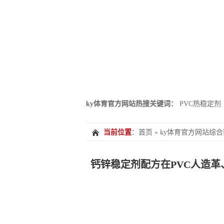
ky体育官方网站热搜关键词：
PVC热稳定剂
当前位置
：
首页
»
ky体育官方网站综
用——广东ky体育官方网站
钙锌稳定剂配方在PVC人造革