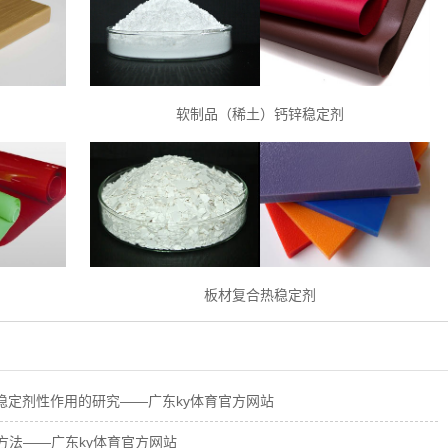
软制品（稀土）钙锌稳定剂
板材复合热稳定剂
稳定剂性作用的研究——广东ky体育官方网站
方法——广东ky体育官方网站