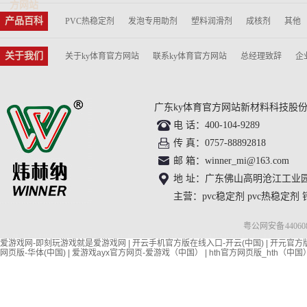
方网站
产品百科
PVC热稳定剂
发泡专用助剂
塑料润滑剂
成核剂
其他
关于我们
关于ky体育官方网站
联系ky体育官方网站
总经理致辞
企
ky体育官方网站摄影
在线留言
广东ky体育官方网站新材料科技股份
电 话：400-104-9289
传 真：0757-88892818
邮 箱：winner_mi@163.com
地 址：广东佛山高明沧江工业
主营：
pvc稳定剂
pvc热稳定剂
粤公网安备 440608
爱游戏网-即刻玩游戏就是爱游戏网
|
开云手机官方版在线入口-开云(中国)
|
开元官方版
网页版-华体(中国)
|
爱游戏ayx官方网页-爱游戏（中国）
|
hth官方网页版_hth（中国