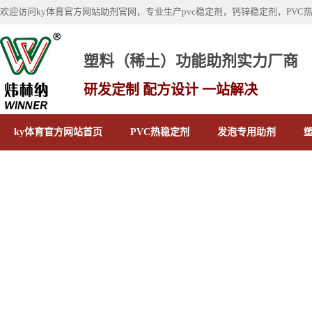
欢迎访问ky体育官方网站助剂官网，专业生产pvc稳定剂，钙锌稳定剂，PVC
塑料（稀土）功能助剂实力厂商
研发定制 配方设计 一站解决
ky体育官方网站首页
PVC热稳定剂
发泡专用助剂
关于ky体育官方网站
联系我们