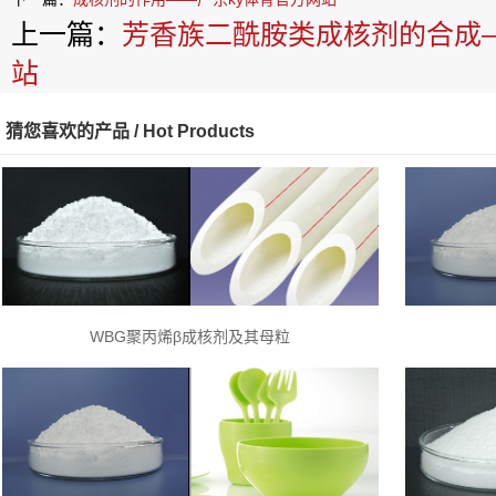
上一篇：
芳香族二酰胺类成核剂的合成—
站
猜您喜欢的产品
/ Hot Products
WBG聚丙烯β成核剂及其母粒