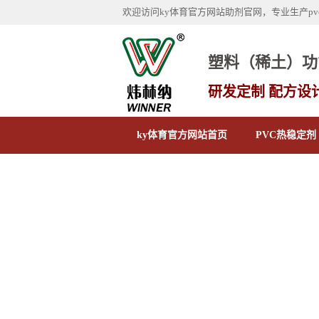
欢迎访问ky体育官方网站助剂官网，专业生产pv
塑料（稀土）功
研发定制 配方设
ky体育官方网站首页
PVC热稳定剂
关于ky体育官方网站
联系我们