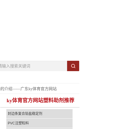
的介绍——广东ky体育官方网站
ky体育官方网站塑料助剂推荐
封边条复合铅盐稳定剂
PVC注塑粒料