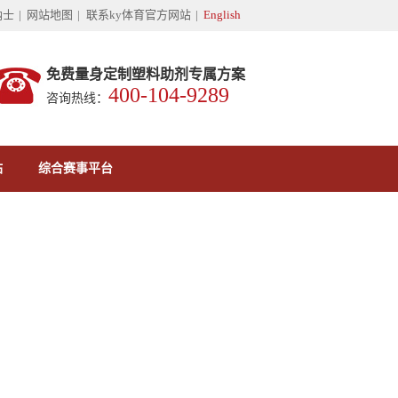
纳士
|
网站地图
|
联系ky体育官方网站
|
English
免费量身定制塑料助剂专属方案
400-104-9289
咨询热线：
站
综合赛事平台