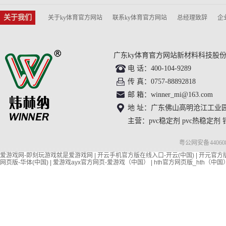
关于我们
关于ky体育官方网站
联系ky体育官方网站
总经理致辞
企
ky体育官方网站摄影
在线留言
广东ky体育官方网站新材料科技股份
电 话：400-104-9289
传 真：0757-88892818
邮 箱：winner_mi@163.com
地 址：广东佛山高明沧江工业
主营：
pvc稳定剂
pvc热稳定剂
粤公网安备 440608
爱游戏网-即刻玩游戏就是爱游戏网
|
开云手机官方版在线入口-开云(中国)
|
开元官方版
网页版-华体(中国)
|
爱游戏ayx官方网页-爱游戏（中国）
|
hth官方网页版_hth（中国