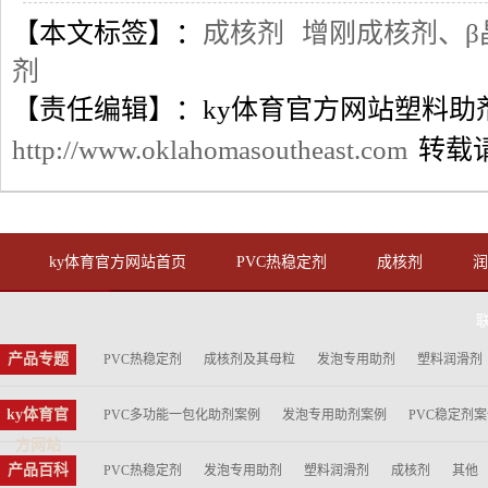
【本文标签】：
成核剂
增刚成核剂、β
剂
【责任编辑】：
ky体育官方网站塑料助
http://www.oklahomasoutheast.com
转载
ky体育官方网站首页
PVC热稳定剂
成核剂
产品专题
PVC热稳定剂
成核剂及其母粒
发泡专用助剂
塑料润滑剂
ky体育官
PVC多功能一包化助剂案例
发泡专用助剂案例
PVC稳定剂
方网站
产品百科
PVC热稳定剂
发泡专用助剂
塑料润滑剂
成核剂
其他