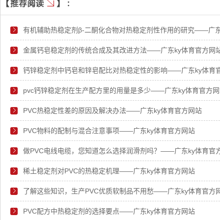
有机辅助热稳定剂β-二酮化合物对热稳定剂性作用的研究——广东
金属钙皂稳定剂的传统合成及其改进方法——广东ky体育官方网
钙锌稳定剂中钙皂和锌皂配比对热稳定性的影响——广东ky体育
pvc钙锌稳定剂在生产配方里的用量是多少——广东ky体育官方
PVC热稳定性差的原因及解决办法——广东ky体育官方网站
PVC物料的配制与混合注意事项——广东ky体育官方网站
做PVC电线电缆，您知道怎么选择润滑剂吗？——广东ky体育官
稀土稳定剂对PVC的热稳定机理——广东ky体育官方网站
了解这些知识，生产PVC优质软制品不用愁——广东ky体育官方
PVC配方中热稳定剂的选择要点——广东ky体育官方网站