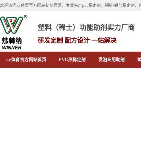
欢迎访问ky体育官方网站助剂官网，专业生产pvc稳定剂，钙锌/铅盐稳定剂，
塑料（稀土）功能助剂实力厂商
研发定制 配方设计 一站解决
ky体育官方网站首页
PVC热稳定剂
发泡专用助剂
关于ky体育官方网站
联系我们