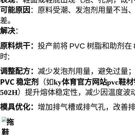
可能原因
：原料受潮、发泡剂用量不当
差。
解决
：
PVC
原料烘干：
投产前将
树脂和助剂在
;
时
调整配方：
减少发泡剂用量，避免过量
PVC
稳定剂
（如
ky体育官方网站
pvc
鞋材
502H
）提升熔体稳定性，减少因温度波
模具优化：
增加排气槽或排气孔，改善