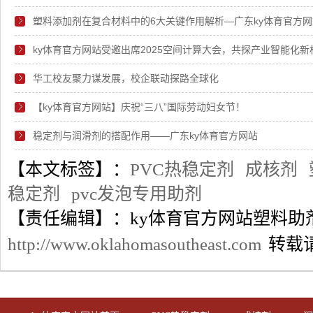
塑料添加剂在复合材料中的6大关键作用解析—广东ky体育官方
ky体育官方网站受邀出席2025空间计算大会，共探产业智能化新
华工校友聚力谋发展，校企联动探路全球化
【ky体育官方网站】庆祝“三八”国际劳动妇女节！
稳定剂与润滑剂的搭配作用——广东ky体育官方网站
【本文标签】：
PVC热稳定剂
成核剂
稳定剂
pvc发泡专用助剂
【责任编辑】：
ky体育官方网站塑料助
http://www.oklahomasoutheast.com
转载