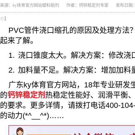
来源：ky体育官方网站塑料助剂
作者：钙锌稳定剂专家
发布日期：2
小
】
PVC管件浇口缩孔的原因及处理方法
起来了解。
1. 浇口锥度太大。解决方案：修改浇
2. 加料量不足。解决方案：增加加
广东ky体育官方网站，18年专业研发
的
钙锌稳定剂
热稳定性能好、润滑平衡
的要求。更多详情，请拨打电话400-104
的动力(*^__^*)……