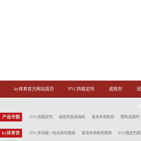
ky体育官方网站首页
PVC热稳定剂
成核剂
产品专题
PVC热稳定剂
成核剂及其母粒
发泡专用助剂
塑料润滑剂
ky体育官
PVC多功能一包化助剂案例
发泡专用助剂案例
PVC稳定剂