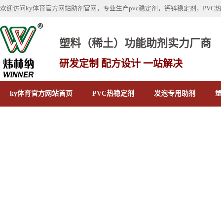
欢迎访问ky体育官方网站助剂官网，专业生产pvc稳定剂，钙锌稳定剂，PVC
塑料（稀土）功能助剂实力厂商
研发定制 配方设计 一站解决
ky体育官方网站首页
PVC热稳定剂
发泡专用助剂
关于ky体育官方网站
联系我们