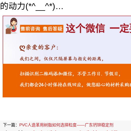
的动力(*^__^*)…
下一篇：
PVC人造革用树脂如何选择粒度——广东钙锌稳定剂