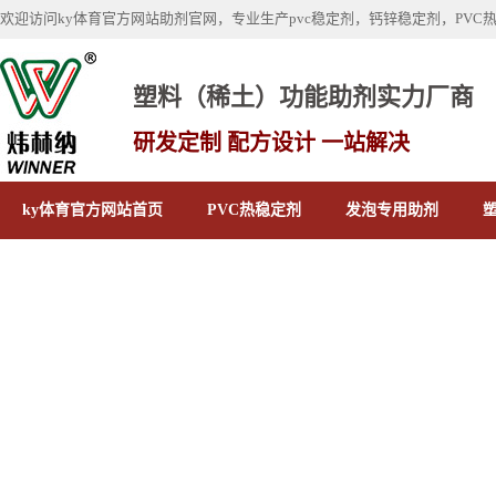
欢迎访问ky体育官方网站助剂官网，专业生产pvc稳定剂，钙锌稳定剂，PVC
塑料（稀土）功能助剂实力厂商
研发定制 配方设计 一站解决
ky体育官方网站首页
PVC热稳定剂
发泡专用助剂
关于ky体育官方网站
联系我们