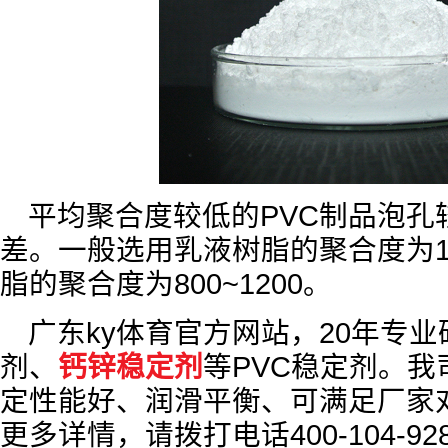
平均聚合度较低的PVC制品泡孔
差。一般选用乳液树脂的聚合度为100
脂的聚合度为800~1200。
广东ky体育官方网站，20年专
剂、
钙锌稳定剂
等PVC稳定剂。我
定性能好、润滑平衡、可满足厂家
更多详情，请拨打电话400-104-9