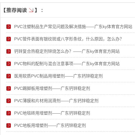
PVC注塑制品生产常见问题及解决措施——广东ky体育官方网站
PVC管件表面有银纹斑或八字形条纹，什么原因，怎么办？
钙锌复合热稳定剂锌烧怎么办？——广东ky体育官方网站
PVC物料的配制与混合注意事项——广东ky体育官方网站
医用软质PVC制品用增塑剂——广东钙锌稳定剂
PVC踢脚板用增塑剂——广东钙锌稳定剂
PVC薄膜和片材用润滑剂——广东钙锌稳定剂
PVC地毯砖用增塑剂——广东钙锌稳定剂
PVC地板用增塑剂——广东钙锌稳定剂