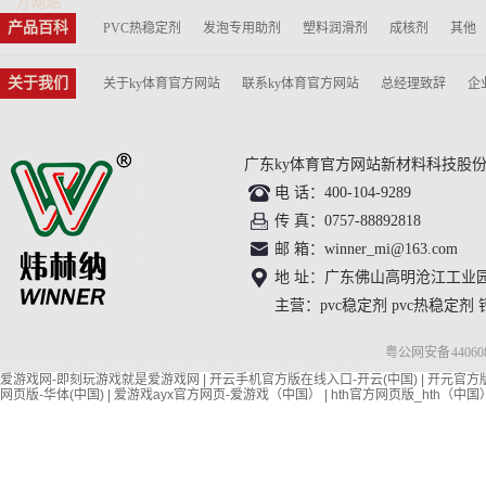
方网站
产品百科
PVC热稳定剂
发泡专用助剂
塑料润滑剂
成核剂
其他
关于我们
关于ky体育官方网站
联系ky体育官方网站
总经理致辞
企
ky体育官方网站摄影
在线留言
广东ky体育官方网站新材料科技股份
电 话：400-104-9289
传 真：0757-88892818
邮 箱：winner_mi@163.com
地 址：广东佛山高明沧江工业
主营：
pvc稳定剂
pvc热稳定剂
粤公网安备 440608
爱游戏网-即刻玩游戏就是爱游戏网
|
开云手机官方版在线入口-开云(中国)
|
开元官方版
网页版-华体(中国)
|
爱游戏ayx官方网页-爱游戏（中国）
|
hth官方网页版_hth（中国