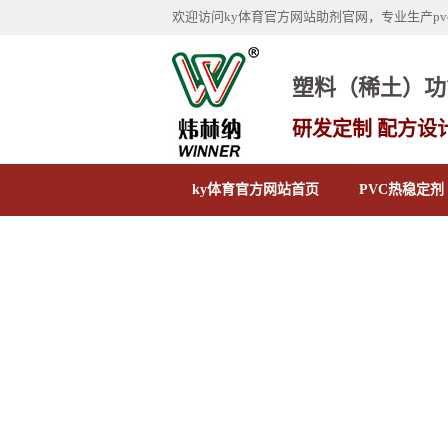
欢迎访问ky体育官方网站助剂官网，专业生产pv
塑料（稀土）功
研发定制 配方设
ky体育官方网站首页
PVC热稳定剂
关于ky体育官方网站
联系我们