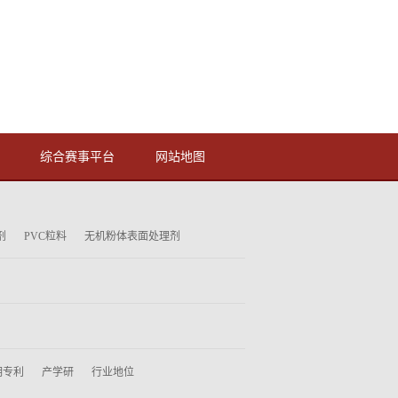
综合赛事平台
网站地图
剂
PVC粒料
无机粉体表面处理剂
明专利
产学研
行业地位