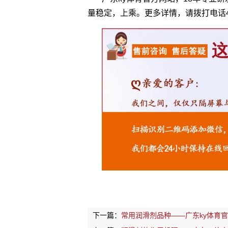
量稳定，上乘。更多详情，请拨打电话400-
下一篇：
常用润滑剂品种——广东ky体育