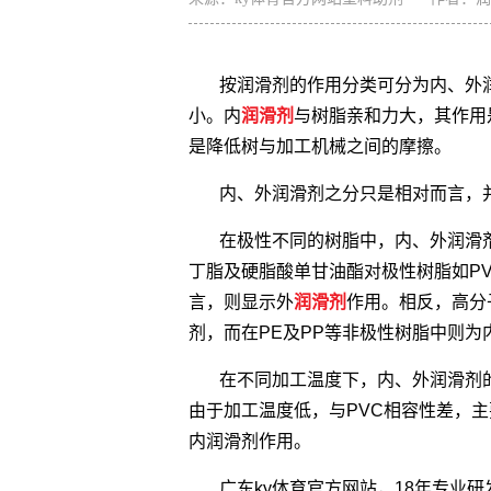
按
润滑剂
的作用分类可分为内、外
小。内
润滑剂
与树脂亲和力大，其作用
是降低树与加工机械之间的摩擦。
内、外润滑剂之分只是相对而言，
在极性不同的树脂中，内、外润滑
丁脂及硬脂酸单甘油酯对极性树脂如PVC
言，则显示外
润滑剂
作用。相反，高分
剂，而在PE及PP等非极性树脂中则为
在不同加工温度下，内、外润滑剂
由于加工温度低，与PVC相容性差，主
内润滑剂作用。
广东ky体育官方网站，18年专业研