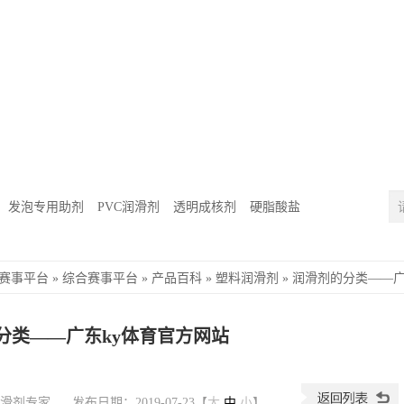
发泡专用助剂
PVC润滑剂
透明成核剂
硬脂酸盐
合赛事平台
»
综合赛事平台
»
产品百科
»
塑料润滑剂
»
润滑剂的分类——广
分类——广东ky体育官方网站
滑剂专家
发布日期：2019-07-23【
大
中
小
】