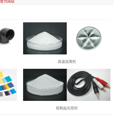
育官方网站
高温润滑剂
软制品光亮剂