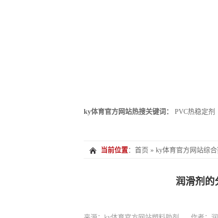
ky体育官方网站热搜关键词：
PVC热稳定剂
当前位置
：
首页
»
ky体育官方网站综
润滑剂的
来源：ky体育官方网站塑料助剂
作者：润