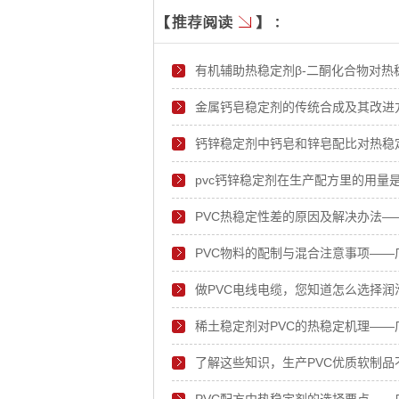
有机辅助热稳定剂β-二酮化合物对热
金属钙皂稳定剂的传统合成及其改进
钙锌稳定剂中钙皂和锌皂配比对热稳
pvc钙锌稳定剂在生产配方里的用量
PVC热稳定性差的原因及解决办法—
PVC物料的配制与混合注意事项——
做PVC电线电缆，您知道怎么选择润
稀土稳定剂对PVC的热稳定机理——
了解这些知识，生产PVC优质软制品