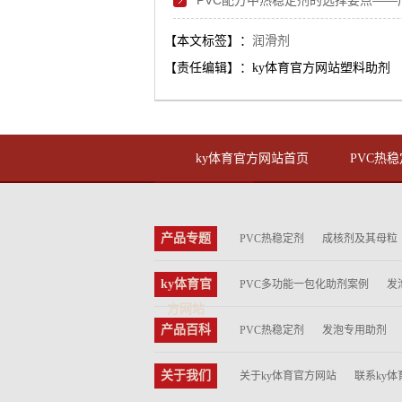
PVC配方中热稳定剂的选择要点——
【本文标签】：
润滑剂
【责任编辑】：
ky体育官方网站塑料助剂
ky体育官方网站首页
PVC热
产品专题
PVC热稳定剂
成核剂及其母粒
ky体育官
PVC多功能一包化助剂案例
发
方网站
产品百科
PVC热稳定剂
发泡专用助剂
关于我们
关于ky体育官方网站
联系ky
ky体育官方网站摄影
在线留言