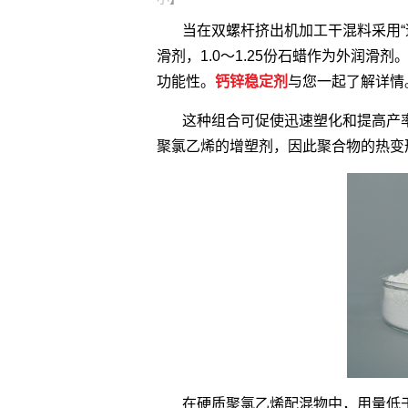
当在双螺杆挤出机加工干混料采用“逆
滑剂，1.0～1.25份石蜡作为外润滑
功能性。
钙锌稳定剂
与您一起了解详情
这种组合可促使迅速塑化和提高产
聚氯乙烯的增塑剂，因此聚合物的热变
在硬质聚氯乙烯配混物中，用量低于