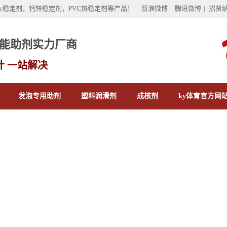
c稳定剂，钙锌稳定剂，PVC热稳定剂等产品！
新浪微博
|
腾讯微博
|
招贤
能助剂实力厂商
计 一站解决
发泡专用助剂
塑料润滑剂
成核剂
ky体育官方网