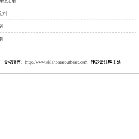
锌稳定剂
定剂
剂
剂
版权所有：
http://www.oklahomasoutheast.com
转载请注明出处