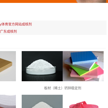
ky体育官方网站成核剂
广东成核剂
板材（稀土）钙锌稳定剂