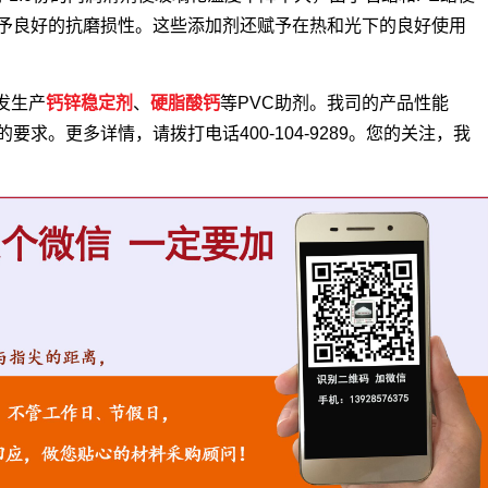
予良好的抗磨损性。这些添加剂还赋予在热和光下的良好使用
发生产
钙锌稳定剂
、
硬脂酸钙
等
PVC助剂
。我司的产品性能
要求。更多详情，请拨打电话400-104-9289。您的关注，我