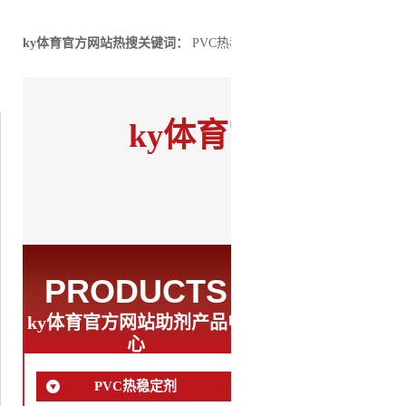
ky体育官方网站热搜关键词：
PVC热稳定剂
发泡专用助剂
塑料
ky体育官方网站
塑
WINNER PLASTIC GR
核心产品系列
RECO
PRODUCTS
ky体育官方网站助剂产品中
心
PVC热稳定剂