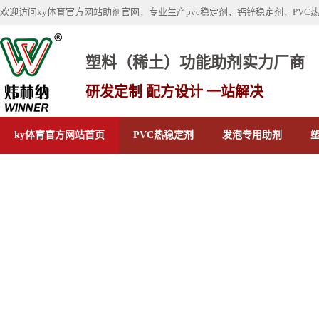
欢迎访问ky体育官方网站助剂官网，专业生产pvc稳定剂，钙锌稳定剂，PVC
塑料（稀土）功能助剂实力厂商
研发定制 配方设计 一站解决
ky体育官方网站首页
PVC热稳定剂
发泡专用助剂
关于ky体育官方网站
联系我们