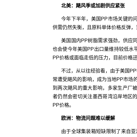
北美：飓风季或加剧供应紧张
今年下半年，美国PP市场关键的
供需仍然失衡，且原料单体价格反弹，
美国国内PP树脂需求强劲，供应
也会使今年美国PP出口量维持较低水
PP价格或面临走低的压力，目前价格
不过，从以往经验看，由于美国PP
常遭受飓风的影响，成为当地PP市场的
到两次飓风的重大影响，多家生产厂
者仍然会密切关注墨西哥湾沿岸地区
PP价格。
欧洲：物流问题难以缓解
由于全球集装箱短缺限制了来自亚