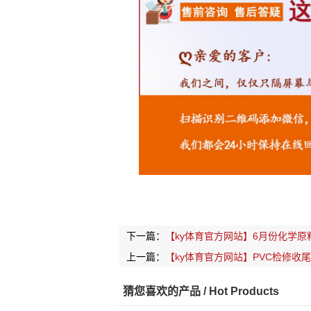
下一篇：
【ky体育官方网站】6月份化学原
上一篇：
【ky体育官方网站】PVC检修收
猜您喜欢的产品
/ Hot Products