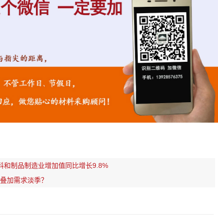
料和制品制造业增加值同比增长9.8%
尾叠加需求淡季？