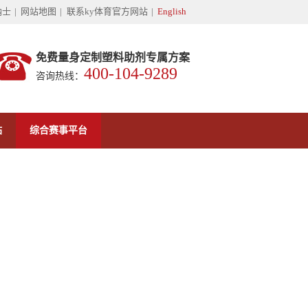
纳士
|
网站地图
|
联系ky体育官方网站
|
English
免费量身定制塑料助剂专属方案
400-104-9289
咨询热线：
站
综合赛事平台