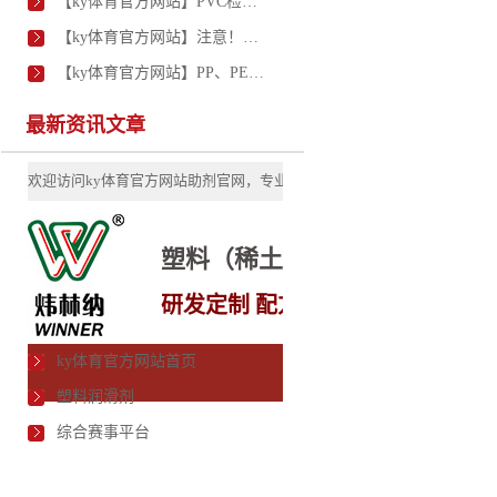
【ky体育官方网站】PVC检修收尾叠加需求淡季？
【ky体育官方网站】注意！海关新政！化工行业福利！
【ky体育官方网站】PP、PE的一次性塑料制品受罚！
最新资讯文章
欢迎访问ky体育官方网站助剂官网，专业生产pvc稳定剂，钙锌/铅盐稳定
塑料（稀土）功能助剂实力厂
研发定制 配方设计 一站解决
ky体育官方网站首页
PVC热稳定剂
塑料润滑剂
成核剂
综合赛事平台
关于ky体育官方网站