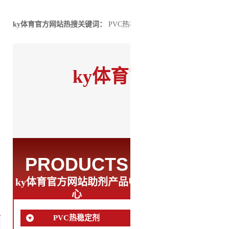
ky体育官方网站热搜关键词：
PVC热稳定剂
发泡专用助剂
塑料
ky体育官方网站
塑
WINNER PLASTIC GR
核心产品系列
RECO
PRODUCTS
ky体育官方网站助剂产品中
心
PVC热稳定剂