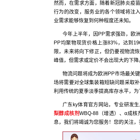
然而，在需求方面，随着新冠肺炎疫
行为的改变，服务业的各个领域将注
业需求能够恢复到何种程度还未知。
今年上半年，因PP需求强劲，欧
PP均聚物现货价格上涨83%，达到1
限，未来将向下修正，但仍要视物流恢
峰值，但需求或定价不会出现大的下降
物流问题将成为欧洲PP市场最关
场将需要对全球集装箱短缺问题采取补
利用传统的夏季淡季提高库存水平，为
广东ky体育官方网站，专业研发生
梨醇成核剂
WBQ-88（增透）、α成核
息，我们将竭诚为您服务！您的关注，我们