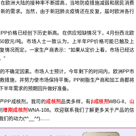
苗在欧洲大陆的接种率不断提高，当地防疫措施减弱和居民消费
入新的需求。当然，由于新冠肺炎疫情还在反复，届时欧洲各行
洲PP价格已经创下历史新高。在供应短缺情况下，4月份西北欧
960欧元/吨。市场人士一致认为，上半年PP价格可能已触及上
复情况而定。一家生产商表示：“如果从定价上看，市场已经达
。”
键的不确定因素。市场人士预计，今年剩下的时间内，欧洲PP市
救措施，并努力使市场保持平衡。PP树脂生产商和加工商都将
下半年需求的预期回
升做好准备。
产PP成核剂。我司的
成核剂
品类多样，有
β成核剂
WBG-II、
山
剂
增刚成核剂
WNA-108。欢迎联系我们了解更多关于产品的信
的动力(*^__^*)……