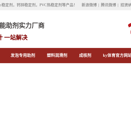
c稳定剂，钙锌稳定剂，PVC热稳定剂等产品！
新浪微博
|
腾讯微博
|
招贤
能助剂实力厂商
计 一站解决
发泡专用助剂
塑料润滑剂
成核剂
ky体育官方网