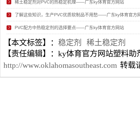
稀土稳定剂对PVC的热稳定机理——广东ky体育官方网站
了解这些知识，生产PVC优质软制品不用愁——广东ky体育官方
PVC配方中热稳定剂的选择要点——广东ky体育官方网站
【本文标签】：
稳定剂
稀土稳定剂
【责任编辑】：
ky体育官方网站塑料助
http://www.oklahomasoutheast.com
转载