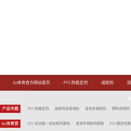
ky体育官方网站首页
PVC热稳定剂
成核剂
产品专题
PVC热稳定剂
成核剂及其母粒
发泡专用助剂
塑料润滑剂
ky体育官
PVC多功能一包化助剂案例
发泡专用助剂案例
PVC稳定剂