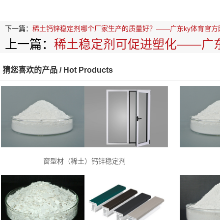
下一篇：
稀土钙锌稳定剂哪个厂家生产的质量好？——广东ky体育官方
上一篇：
稀土稳定剂可促进塑化——广东
猜您喜欢的产品
/ Hot Products
窗型材（稀土）钙锌稳定剂