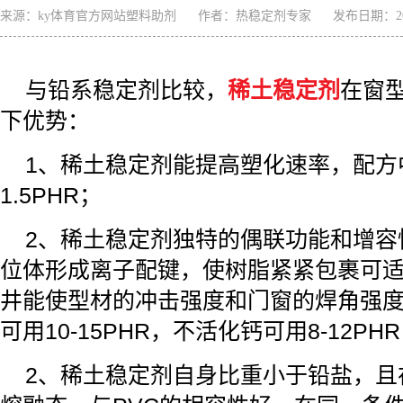
来源：ky体育官方网站塑料助剂
作者：热稳定剂专家
发布日期：201
与铅系稳定剂比较，
稀土稳定剂
在窗
下优势：
1、稀土稳定剂能提高塑化速率，配方中
1.5PHR；
2、稀土稳定剂独特的偶联功能和增容
位体形成离子配键，使树脂紧紧包裹可适
井能使型材的冲击强度和门窗的焊角强
可用10-15PHR，不活化钙可用8-12PH
2、稀土稳定剂自身比重小于铅盐，且