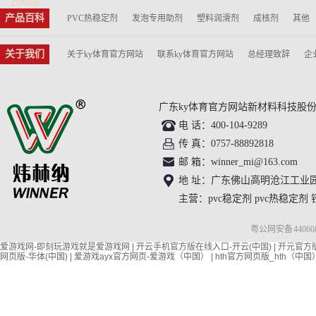
方网站
产品百科
PVC热稳定剂
发泡专用助剂
塑料润滑剂
成核剂
其他
关于我们
关于ky体育官方网站
联系ky体育官方网站
总经理致辞
企
ky体育官方网站摄影
在线留言
广东ky体育官方网站新材料科技股份
电 话：400-104-9289
传 真：0757-88892818
邮 箱：winner_mi@163.com
地 址：广东佛山高明沧江工业
主营：
pvc稳定剂
pvc热稳定剂
粤公网安备 440608
爱游戏网-即刻玩游戏就是爱游戏网
|
开云手机官方版在线入口-开云(中国)
|
开元官方版
网页版-华体(中国)
|
爱游戏ayx官方网页-爱游戏（中国）
|
hth官方网页版_hth（中国