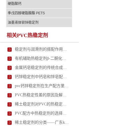
硬脂酸钙
季戊四醇硬脂酸酯 PETS
油墨液体钡锌稳定剂
相关PVC热稳定剂
稳定剂与润滑剂的搭配作用——广东ky体育官方网站
有机辅助热稳定剂β-二酮化合物对热稳定剂性作用的研究——广东ky体育官方网站
金属钙皂稳定剂的传统合成及其改进方法——广东ky体育官方网站
钙锌稳定剂中钙皂和锌皂配比对热稳定性的影响——广东ky体育官方网站
pvc钙锌稳定剂在生产配方里的用量是多少——广东ky体育官方网站
PVC热稳定性差的原因及解决办法——广东ky体育官方网站
稀土稳定剂对PVC的热稳定机理——广东ky体育官方网站
PVC配方中热稳定剂的选择要点——广东ky体育官方网站
稀土稳定剂的分类——广东ky体育官方网站