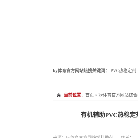
ky体育官方网站热搜关键词：
PVC热稳定剂
当前位置
：
首页
»
ky体育官方网站综
有机辅助PVC热稳定
来源：ky体育官方网站塑料助剂
作者：