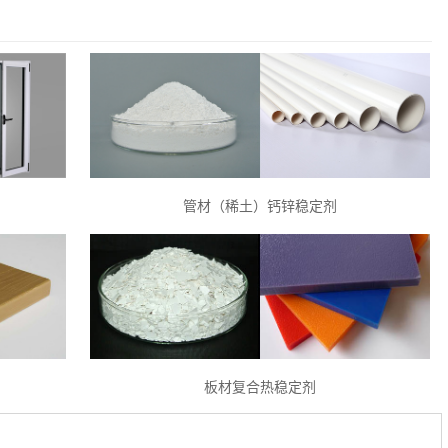
管材（稀土）钙锌稳定剂
板材复合热稳定剂