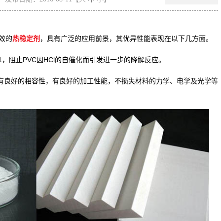
效的
热稳定剂
，具有广泛的应用前景，其优异性能表现在以下几方面。
HC1，阻止PVC因HCl的自催化而引发进一步的降解反应。
VC有良好的相容性，有良好的加工性能，不损失材料的力学、电学及光学等