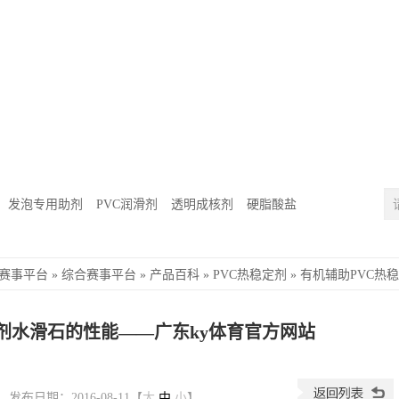
发泡专用助剂
PVC润滑剂
透明成核剂
硬脂酸盐
合赛事平台
»
综合赛事平台
»
产品百科
»
PVC热稳定剂
»
有机辅助PVC热
剂水滑石的性能——广东ky体育官方网站
发布日期：2016-08-11【
大
中
小
】