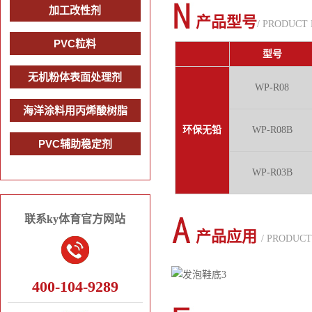
加工改性剂
产品型号
/ PRODUCT
PVC粒料
型号
无机粉体表面处理剂
WP-R08
海洋涂料用丙烯酸树脂
环保无铅
WP-R08B
PVC辅助稳定剂
WP-R03B
联系ky体育官方网站
产品应用
/ PRODUCT
400-104-9289