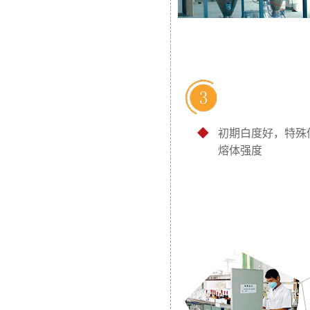
◆
初期白度好，特殊
熔体强度