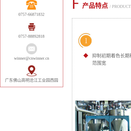
产品特点
/ PRODUC
0757-66871832
0757-88892818
◆
抑制初期着色长期
winner@cnwinner.cn
范围宽
广东佛山高明沧江工业园西园