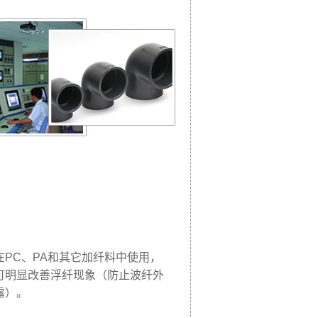
在PC、PA和其它加纤料中使用，
可明显改善浮纤现象（防止波纤外
露）。