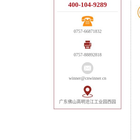
400-104-9289
0757-66871832
0757-88892818
winner@cnwinner.cn
广东佛山高明沧江工业园西园