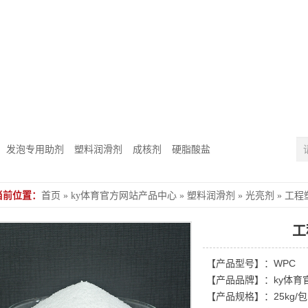
发泡专用助剂
塑料润滑剂
成核剂
硬脂酸盐
当前位置：
首页
»
ky体育官方网站产品中心
»
塑料润滑剂
»
光亮剂
»
工程
工
【产品型号】：WPC
【产品品牌】：ky体育
【产品规格】：25kg/包