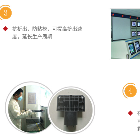
◆
抗析出，防粘模，可提高挤出速
度，延长生产周期
◆