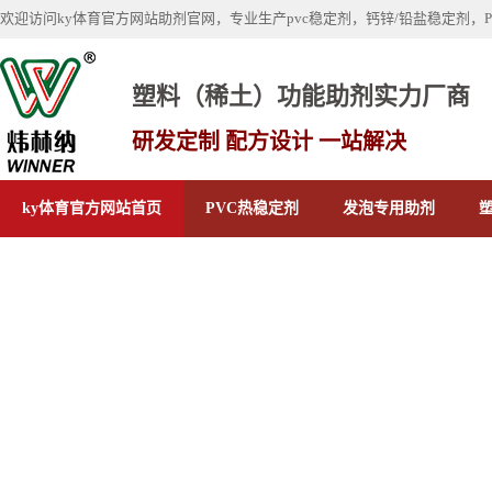
欢迎访问ky体育官方网站助剂官网，专业生产pvc稳定剂，钙锌/铅盐稳定剂，
塑料（稀土）功能助剂实力厂商
研发定制 配方设计 一站解决
ky体育官方网站首页
PVC热稳定剂
发泡专用助剂
关于ky体育官方网站
联系我们