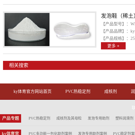
【主要用途】：适
PVC发泡鞋制品
发泡鞋（稀土
【特色服务】：免
【产品型号】：WP
【产品品牌】：k
【产品规格】：25k
【是否生产厂家】
更多 +
【主要用途】：适
PVC发泡鞋制品
相关搜索
【特色服务】：免
ky体育官方网站首页
PVC热稳定剂
成核剂
产品专题
PVC热稳定剂
成核剂及其母粒
发泡专用助剂
塑料润滑剂
ky体育官
PVC多功能一包化助剂案例
发泡专用助剂案例
PVC稳定剂