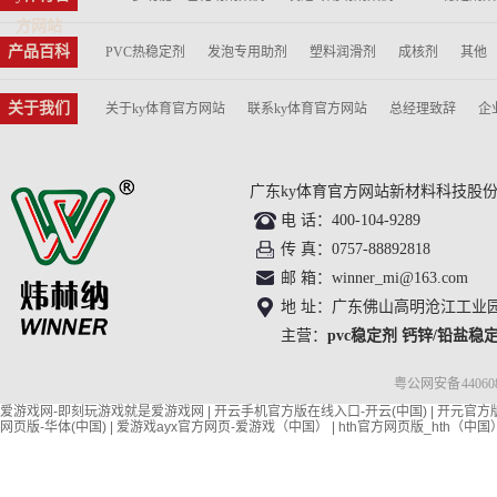
方网站
产品百科
PVC热稳定剂
发泡专用助剂
塑料润滑剂
成核剂
其他
关于我们
关于ky体育官方网站
联系ky体育官方网站
总经理致辞
企
ky体育官方网站摄影
在线留言
广东ky体育官方网站新材料科技股份
电 话：400-104-9289
传 真：0757-88892818
邮 箱：winner_mi@163.com
地 址：广东佛山高明沧江工业
主营：
pvc稳定剂
钙锌/铅盐稳
粤公网安备 440608
爱游戏网-即刻玩游戏就是爱游戏网
|
开云手机官方版在线入口-开云(中国)
|
开元官方版
网页版-华体(中国)
|
爱游戏ayx官方网页-爱游戏（中国）
|
hth官方网页版_hth（中国