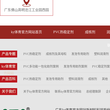
广东佛山高明沧江工业园西园
ky体育官方网站首页
PVC热稳定剂
成核剂
产品专题
PVC热稳定剂
成核剂及其母粒
发泡专用助剂
塑料润滑剂
ky体育官
PVC多功能一包化助剂案例
发泡专用助剂案例
PVC稳定剂
方网站
产品百科
PVC热稳定剂
发泡专用助剂
塑料润滑剂
成核剂
其他
关于我们
关于ky体育官方网站
联系ky体育官方网站
总经理致辞
企
ky体育官方网站摄影
在线留言
广东ky体育官方网站新材料科技股份