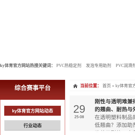
ky体育官方网站热搜关键词：
PVC热稳定剂
发泡专用助剂
PVC润滑
当前位置：
首页
»
ky体育官
综合赛事平台
刚性与透明难兼
29
的翘曲、耐热与
ky体育官方网站动态
在透明塑料制品
25-08
低翘曲？添加助
行业动态
改善了耐热，产