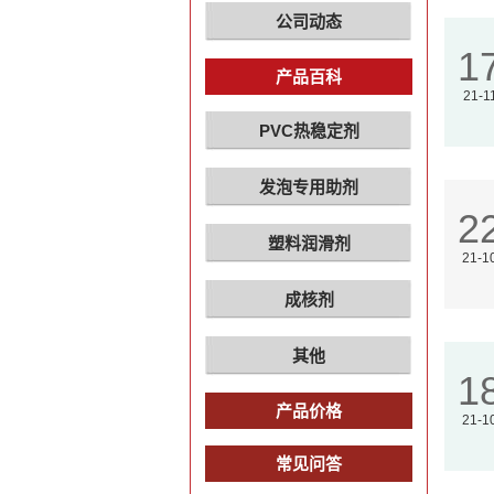
公司动态
1
产品百科
21-1
PVC热稳定剂
发泡专用助剂
2
塑料润滑剂
21-1
成核剂
其他
1
产品价格
21-1
常见问答