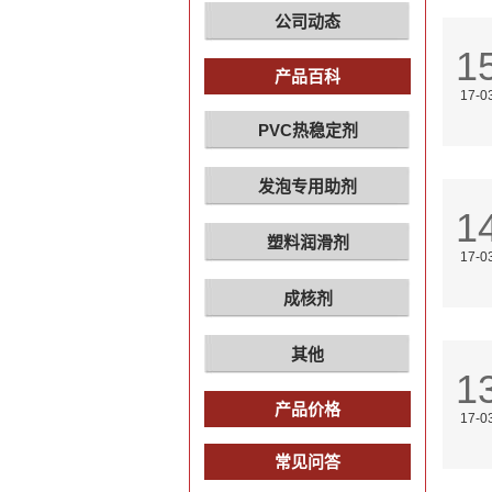
公司动态
1
产品百科
17-0
PVC热稳定剂
发泡专用助剂
1
塑料润滑剂
17-0
成核剂
其他
1
产品价格
17-0
常见问答