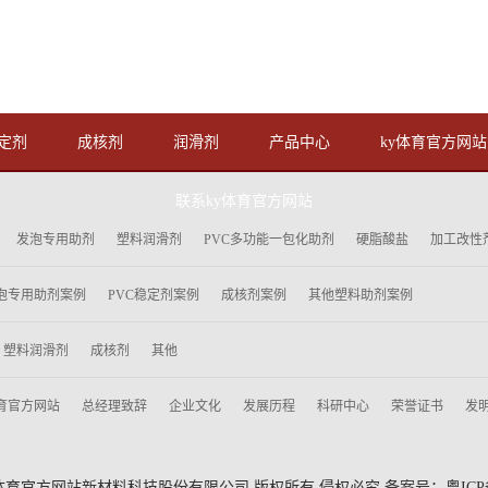
稳定剂
成核剂
润滑剂
产品中心
ky体育官方网站
联系ky体育官方网站
发泡专用助剂
塑料润滑剂
PVC多功能一包化助剂
硬脂酸盐
加工改性
泡专用助剂案例
PVC稳定剂案例
成核剂案例
其他塑料助剂案例
塑料润滑剂
成核剂
其他
体育官方网站
总经理致辞
企业文化
发展历程
科研中心
荣誉证书
发
y体育官方网站新材料科技股份有限公司 版权所有 侵权必究 备案号：
粤ICP