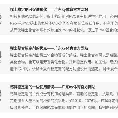
稀土稳定剂可促进塑化——广东ky体育官方网站
5
相较其他PVC稳定剂，稀土稳定剂对PVC具有促进塑化作用。这
3
Re5+和PVC链上的氮原子Cl8-之间存在强配位相互作用，有利于
从而使稀土化合物能有效地加速PVC的凝胶化，促进了PVC塑化
到了...
稀土复合稳定剂的优点——广东ky体育官方网站
4
稀土复合稳定剂由稀土化合物等成分组成。稀土化合物可以是羧酸
3
类化合物，也可以是芳香类化合物。其热稳定作用、加工性、经济
能不尽相同，依稀土复合稳定剂的配方功能设计而选定。 稀土复合稳
钙锌稳定剂的一些使用情况——广东ky体育官方网站
3
钙锌稳定剂的主要成份有钙锌的皂类盐、辅助的稳定剂、抗氯剂、
3
定剂加入大量不同的种类的抗氧剂，如1010，1076等，它起稳定
吸收紫外光，可以缓解PVC光氧和热氧作用下的降解，特别是对PVC