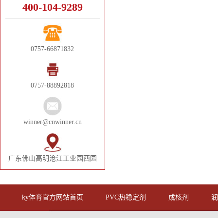
400-104-9289
0757-66871832
0757-88892818
winner@cnwinner.cn
广东佛山高明沧江工业园西园
ky体育官方网站首页
PVC热稳定剂
成核剂