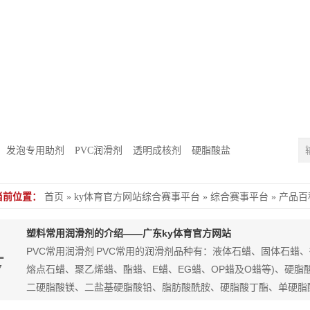
发泡专用助剂
PVC润滑剂
透明成核剂
硬脂酸盐
当前位置：
首页
»
ky体育官方网站综合赛事平台
»
综合赛事平台
»
产品百
塑料常用润滑剂的介绍——广东ky体育官方网站
1
PVC常用润滑剂 PVC常用的润滑剂品种有：液体石蜡、固体石蜡、
7
熔点石蜡、聚乙烯蜡、酯蜡、E蜡、EG蜡、OP蜡及O蜡等)、硬脂
二硬脂酸镁、二盐基硬脂酸铅、脂肪酸酰胺、硬脂酸丁酯、单硬脂
醇...