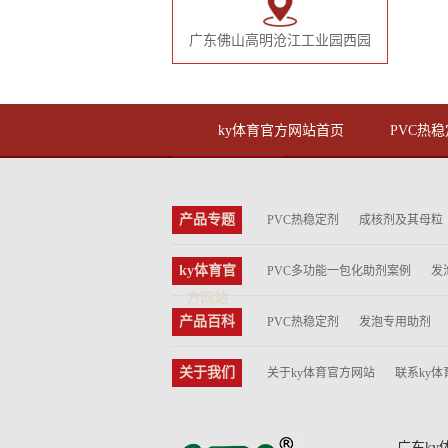
广东佛山高明沧江工业园西园
ky体育官方网站首页
PVC热
产品专题
PVC热稳定剂
成核剂及其母粒
ky体育官
PVC多功能一包化助剂案例
发
方网站
产品百科
PVC热稳定剂
发泡专用助剂
关于我们
关于ky体育官方网站
联系ky
ky体育官方网站摄影
在线留言
广东k