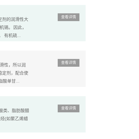
查看详情
稳定剂的润滑性大
机锡。 因此，
有机硫...
查看详情
润滑性，所以润
稳定剂，配合使
酸单甘...
查看详情
酸类、脂肪酸醋
烃(如聚乙烯蜡