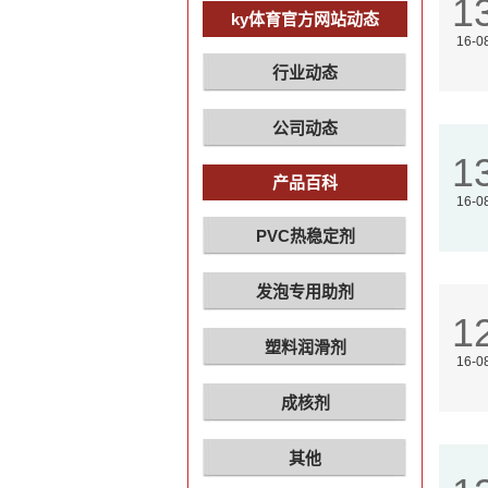
1
ky体育官方网站动态
16-0
行业动态
公司动态
1
产品百科
16-0
PVC热稳定剂
发泡专用助剂
1
塑料润滑剂
16-0
成核剂
其他