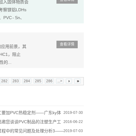
加入固体物质会
察镁铝LDHs
VC - Sn、
查看详情
的应用前景，其
HC1，阻止
的...
282
283
284
285
286
...>
工要加PVC热稳定剂——广东ky体
2019-07-30
站邀您谈谈PVC制品的注塑生产工
2016-06-22
过程中的常见问题及处理分析3——
2019-07-03