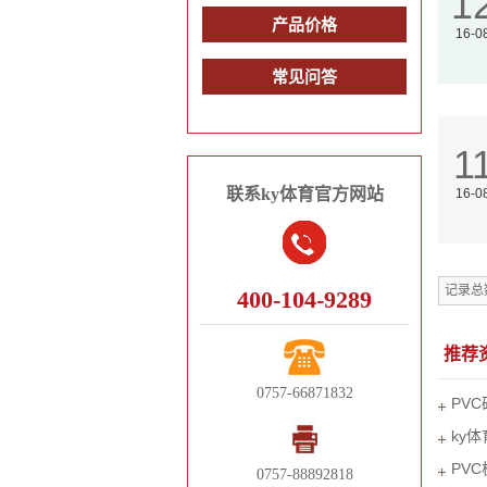
1
产品价格
16-0
常见问答
1
联系ky体育官方网站
16-0
记录总数
400-104-9289
推荐
0757-66871832
PV
那些要
ky
PV
0757-88892818