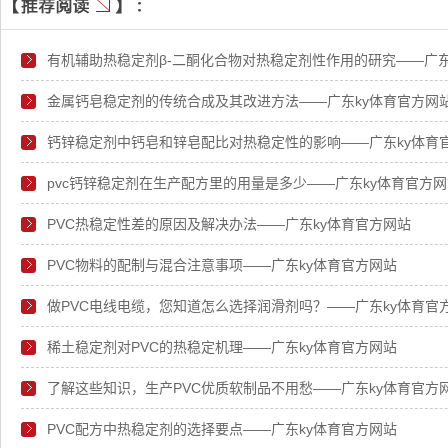
有机辅助热稳定剂β-二酮化合物对热稳定剂性作用的研究——广东
金属钙皂稳定剂的传统合成及其改进方法——广东ky体育官方网
钙锌稳定剂中钙皂和锌皂配比对热稳定性的影响——广东ky体育
pvc钙锌稳定剂在生产配方里的用量是多少——广东ky体育官方
PVC热稳定性差的原因及解决办法——广东ky体育官方网站
PVC物料的配制与混合注意事项——广东ky体育官方网站
做PVC电线电缆，您知道怎么选择润滑剂吗？——广东ky体育官
稀土稳定剂对PVC的热稳定机理——广东ky体育官方网站
了解这些知识，生产PVC优质软制品不用愁——广东ky体育官方
PVC配方中热稳定剂的选择要点——广东ky体育官方网站