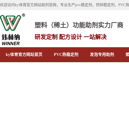
欢迎访问ky体育官方网站助剂官网，专业生产pvc稳定剂，钙锌稳定剂，PVC
塑料（稀土）功能助剂实力厂商
研发定制 配方设计 一站解决
ky体育官方网站首页
PVC热稳定剂
发泡专用助剂
关于ky体育官方网站
联系我们