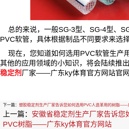
总的来说，一般SG-3型、SG-4型、S
PVC软管，具体根据制品不同要求来选
现在，您知道如何选用PVC软管生产
其他的应用领域的小知识，将会陆续推
稳定剂
厂家——广东ky体育官方网站官网。(
下一篇：
塑胶稳定剂生产厂家告诉您如何选用PVC人造革用的树脂——
上一篇：
安徽省稳定剂生产厂家告诉您
PVC树脂——广东ky体育官方网站