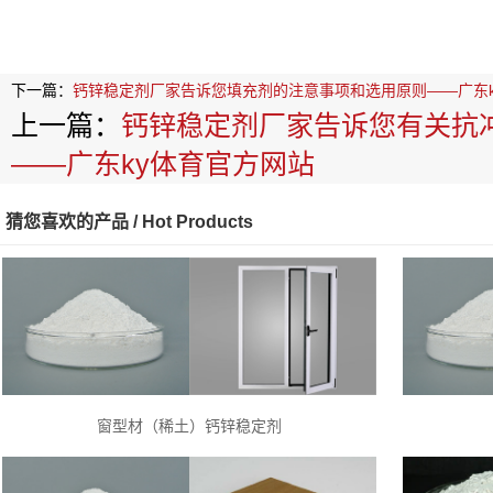
下一篇：
钙锌稳定剂厂家告诉您填充剂的注意事项和选用原则——广东k
上一篇：
钙锌稳定剂厂家告诉您有关抗
——广东ky体育官方网站
猜您喜欢的产品
/ Hot Products
窗型材（稀土）钙锌稳定剂