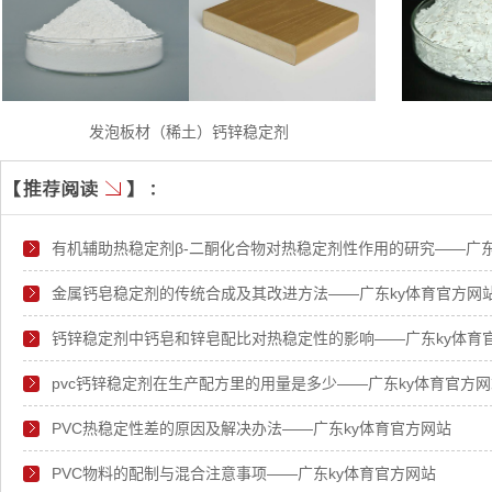
发泡板材（稀土）钙锌稳定剂
有机辅助热稳定剂β-二酮化合物对热稳定剂性作用的研究——广东
金属钙皂稳定剂的传统合成及其改进方法——广东ky体育官方网
钙锌稳定剂中钙皂和锌皂配比对热稳定性的影响——广东ky体育
pvc钙锌稳定剂在生产配方里的用量是多少——广东ky体育官方
PVC热稳定性差的原因及解决办法——广东ky体育官方网站
PVC物料的配制与混合注意事项——广东ky体育官方网站