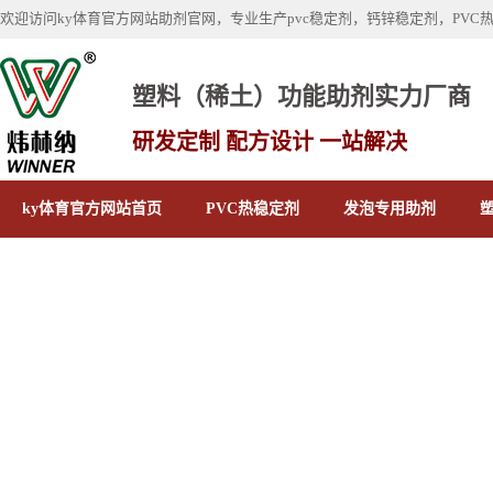
欢迎访问ky体育官方网站助剂官网，专业生产pvc稳定剂，钙锌稳定剂，PVC
塑料（稀土）功能助剂实力厂商
研发定制 配方设计 一站解决
ky体育官方网站首页
PVC热稳定剂
发泡专用助剂
关于ky体育官方网站
联系我们