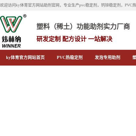
欢迎访问ky体育官方网站助剂官网，专业生产pvc稳定剂，钙锌稳定剂，PVC
塑料（稀土）功能助剂实力厂商
研发定制 配方设计 一站解决
ky体育官方网站首页
PVC热稳定剂
发泡专用助剂
关于ky体育官方网站
联系我们