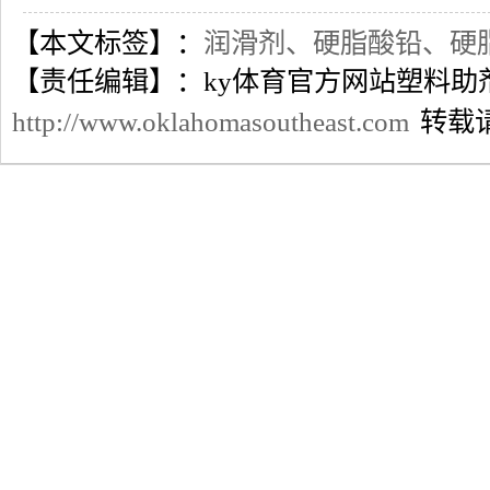
【本文标签】：
润滑剂、硬脂酸铅、硬
【责任编辑】：
ky体育官方网站塑料助
http://www.oklahomasoutheast.com
转载