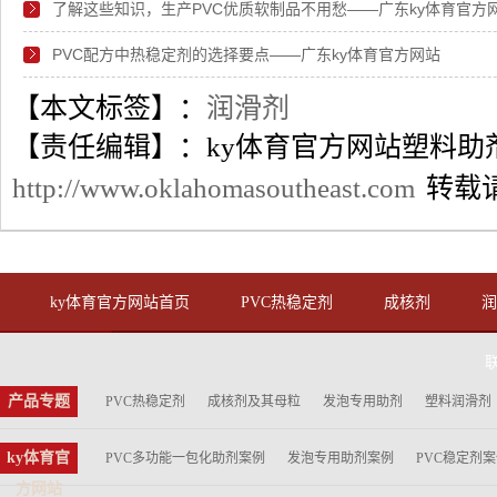
了解这些知识，生产PVC优质软制品不用愁——广东ky体育官方
PVC配方中热稳定剂的选择要点——广东ky体育官方网站
【本文标签】：
润滑剂
【责任编辑】：
ky体育官方网站塑料助
http://www.oklahomasoutheast.com
转载
ky体育官方网站首页
PVC热稳定剂
成核剂
产品专题
PVC热稳定剂
成核剂及其母粒
发泡专用助剂
塑料润滑剂
ky体育官
PVC多功能一包化助剂案例
发泡专用助剂案例
PVC稳定剂
方网站