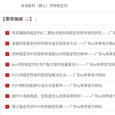
发泡板材（稀土）钙锌稳定剂
有机辅助热稳定剂β-二酮化合物对热稳定剂性作用的研究——广东
金属钙皂稳定剂的传统合成及其改进方法——广东ky体育官方网
钙锌稳定剂中钙皂和锌皂配比对热稳定性的影响——广东ky体育
pvc钙锌稳定剂在生产配方里的用量是多少——广东ky体育官方
PVC热稳定性差的原因及解决办法——广东ky体育官方网站
PVC物料的配制与混合注意事项——广东ky体育官方网站
做PVC电线电缆，您知道怎么选择润滑剂吗？——广东ky体育官
稀土稳定剂对PVC的热稳定机理——广东ky体育官方网站