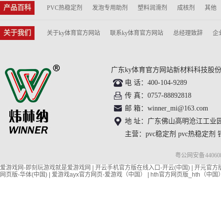
产品百科
PVC热稳定剂
发泡专用助剂
塑料润滑剂
成核剂
其他
关于我们
关于ky体育官方网站
联系ky体育官方网站
总经理致辞
企
ky体育官方网站摄影
在线留言
广东ky体育官方网站新材料科技股份
电 话：400-104-9289
传 真：0757-88892818
邮 箱：winner_mi@163.com
地 址：广东佛山高明沧江工业
主营：
pvc稳定剂
pvc热稳定剂
粤公网安备 440608
爱游戏网-即刻玩游戏就是爱游戏网
|
开云手机官方版在线入口-开云(中国)
|
开元官方版
网页版-华体(中国)
|
爱游戏ayx官方网页-爱游戏（中国）
|
hth官方网页版_hth（中国