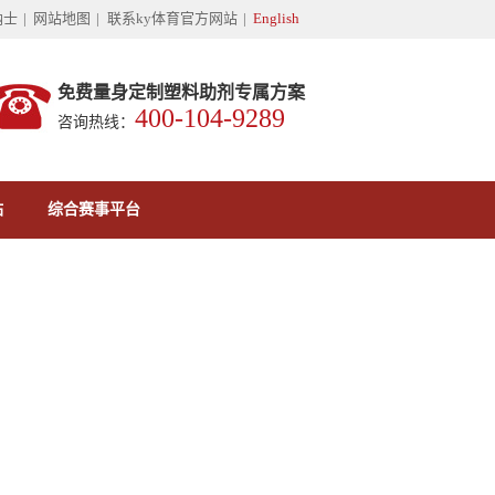
纳士
|
网站地图
|
联系ky体育官方网站
|
English
免费量身定制塑料助剂专属方案
400-104-9289
咨询热线：
站
综合赛事平台