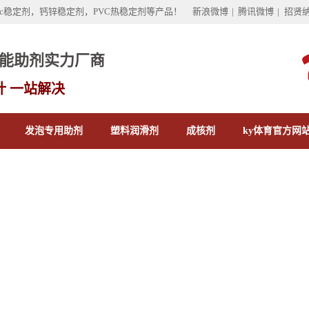
c稳定剂，钙锌稳定剂，PVC热稳定剂等产品！
新浪微博
|
腾讯微博
|
招贤
能助剂实力厂商
计 一站解决
发泡专用助剂
塑料润滑剂
成核剂
ky体育官方网