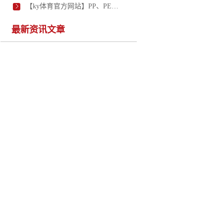
【ky体育官方网站】PP、PE的一次性塑料制品受罚！
最新资讯文章