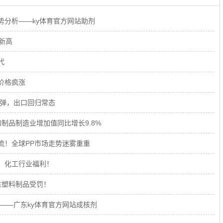
势分析——ky体育官方网站助剂
年新高
代
C价格疯涨
反弹，出口回归常态
制品制造业增加值同比增长9.8%
流！全球PP市场走势迷雾重重
！化工行业福利！
性塑料制品受罚！
——广东ky体育官方网站成核剂