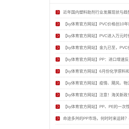
近年国内塑料助剂行业发展现状与趋
【ky体育官方网站】PVC价格创10
【ky体育官方网站】PVC进入万元时
【ky体育官方网站】金九已至，PV
【ky体育官方网站】PP：进口增速
【ky体育官方网站】6月份化学原料和
【ky体育官方网站】疫情、飓风、物
【ky体育官方网站】注意！海关新政
【ky体育官方网站】PP、PE的一次
命途多舛的PP市场，何时时来运转？