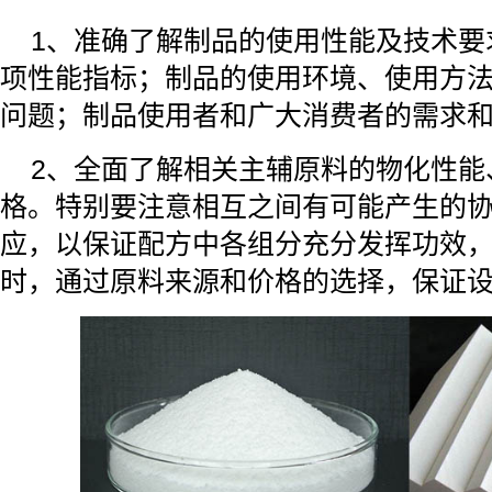
1、准确了解制品的使用性能及技术要
项性能指标；制品的使用环境、使用方
问题；制品使用者和广大消费者的需求
2、全面了解相关主辅原料的物化性能
格。特别要注意相互之间有可能产生的
应，以保证配方中各组分充分发挥功效
时，通过原料来源和价格的选择，保证