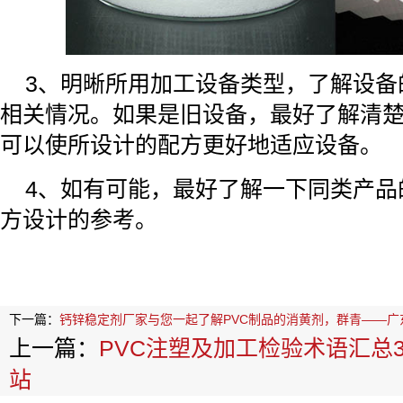
3、明晰所用加工设备类型，了解设备
相关情况。如果是旧设备，最好了解清
可以使所设计的配方更好地适应设备。
4、如有可能，最好了解一下同类产品
方设计的参考。
下一篇：
钙锌稳定剂厂家与您一起了解PVC制品的消黄剂，群青——广
上一篇：
PVC注塑及加工检验术语汇总
站